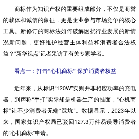
商标作为知识产权的重要组成部分，不仅是商誉
学术中国
乡村振兴
银龄
溯源中国
的载体和诚信的象征，更是企业参与市场竞争的核心
城市
旅游
能源
会展
工具。新修订的商标法如何破解困扰行业发展的新情
彩票
娱乐
时尚
悦读
况新问题，更好维护经营主体利益和消费者合法权
公益
一带一路
亚太网
上市公司
益？“新华视点”记者采访了有关专家学者。
文化产业
看点一：打击“心机商标” 保护消费者权益
地方频道
近年来，从标识“120W”实则并非相应功率的充电
器，到声称“手打”实际却是机器生产的挂面，“心机商
北京
天津
河北
山西
标”让不少消费者无端“踩坑”。数据显示，2023年以
辽宁
吉林
上海
江苏
来，国家知识产权局已驳回127.3万件易误导消费者
浙江
安徽
福建
江西
的“心机商标”申请。