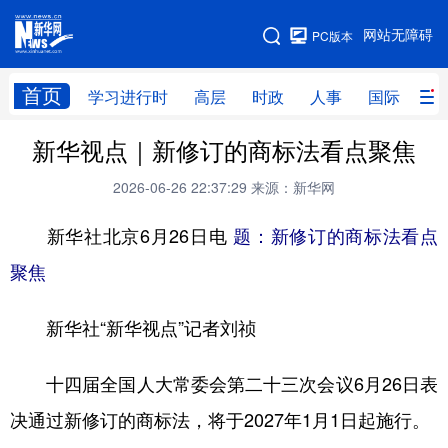
手机版
网站无障碍
PC版本
网站地图
首页
学习进行时
高层
时政
人事
国际
财
新华视点｜新修订的商标法看点聚焦
学习进行时
高层
时政
人事
2026-06-26 22:37:29
来源：新华网
国际
财经
网评
港澳
新华社北京6月26日电
题：新修订的商标法看点
台湾
思客智库
全球连线
教育
聚焦
科技
科创
量子
体育
文化
书画
健康
军事
新华社“新华视点”记者刘祯
访谈
视频
图片
政务
十四届全国人大常委会第二十三次会议6月26日表
法律
中央文件
金融
汽车
决通过新修订的商标法，将于2027年1月1日起施行。
食品
人居
信息化
数字经济