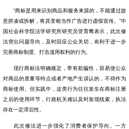
山东
河南
湖北
湖南
“商标是用来识别商品和服务来源的，不能通过故
广东
广西
海南
重庆
意拼凑或拆解，将其变相当作广告进行虚假宣传。”中
四川
贵州
云南
西藏
国社会科学院法学研究所研究员管育鹰表示，此次修
陕西
甘肃
青海
宁夏
法突出问题导向，及时回应公众关切，有利于进一步
新疆
内蒙古
黑龙江
完善商标制度、打击滥用权利的行为。
现行商标法明确规定，带有欺骗性，容易使公众
多语种频道
对商品的质量等特点或者产地产生误认的，不得作为
English
Español
Français
عربى
商标使用。但实践中，这类行为往往发生在商标注册
Русский язык
日本語
한국어
之后的使用环节，行政机关难以及时发现线索，执法
Deutsch
Português
存在一定滞后性。
此次修法进一步强化了消费者保护导向。一方