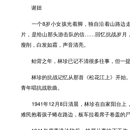
谢妞
一个8岁小女孩光着脚，独自沿着山路边走
片，是给山那头游击队的信……回忆抗战岁月
瘦削，白发如霜，声音清亮。
鲐背之年，林珍已记不清很多往事，但一提起
林珍的抗战记忆从那首《松花江上》开始。4
青年唱抗战歌曲。
1941年12月8日清晨，林珍在自家阳台
难民抱着孩子蜷在路边，板车拉着席子卷盖的