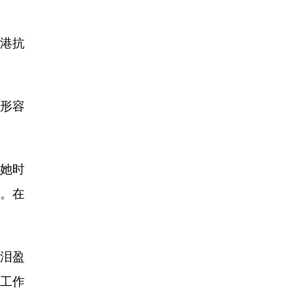
港抗
形容
她时
。在
。
泪盈
育工作