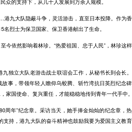
区民众的支持下，从几十人发展到万余人规模。
…港九大队隐蔽斗争，灵活游击，直至日本投降。作为香
15名烈士为保卫国家、保卫香港献出了生命。
今依然影响着林珍。“热爱祖国、忠于人民”，林珍这样
港九独立大队老游击战士联谊会工作，从秘书长到会长。
战故事，带领年轻人瞻仰乌蛟腾、斩竹湾抗日英烈纪念碑
承，家国使命、复兴重任，才能稳稳地传到青年一代手中
0周年”纪念章。采访当天，她手捧金灿灿的纪念章，热
民的支持，港九大队的奋斗精神也鼓励我要为爱国主义教