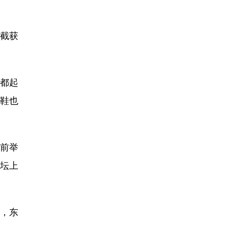
截获
都起
胶鞋也
前举
论坛上
，东