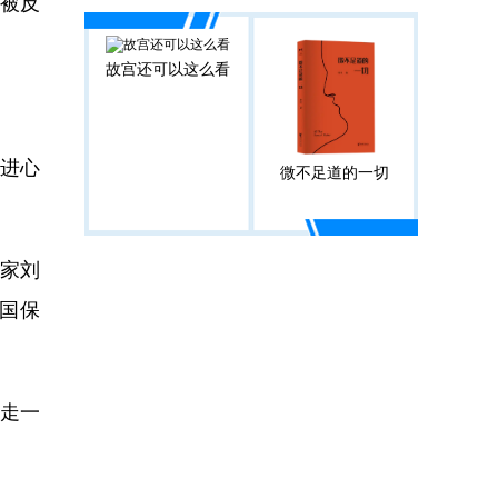
被反
故宫还可以这么看
进心
微不足道的一切
家刘
国保
走一