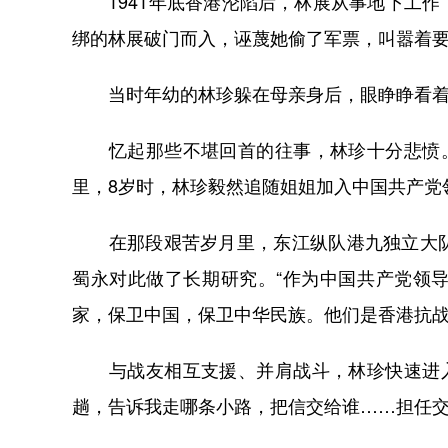
1941年底香港沦陷后，林展从事地下工作
绑的林展破门而入，诬蔑她偷了军票，叫嚣着要
当时年幼的林珍躲在母亲身后，眼睁睁看着
忆起那些不堪回首的往事，林珍十分悲愤。“
里，8岁时，林珍毅然追随姐姐加入中国共产党
在那段艰苦岁月里，东江纵队港九独立大队
蜀永对此做了长期研究。“作为中国共产党领
家，保卫中国，保卫中华民族。他们是香港抗战
与战友相互支援、并肩战斗，林珍快速进入角
趟，告诉我走哪条小路，把信交给谁……担任