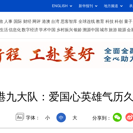
ENGLISH
新华报刊
地方频道
承
政
人事
国际
财经
网评
港澳
台湾
思客智库
全球连线
教育
科技
科创
量子
生活
信息化
数字经济
学术中国
乡村振兴
银龄
溯源中国
城市
旅游
能源
会
港九大队：爱国心英雄气历
字体：
小
中
大
分享到：