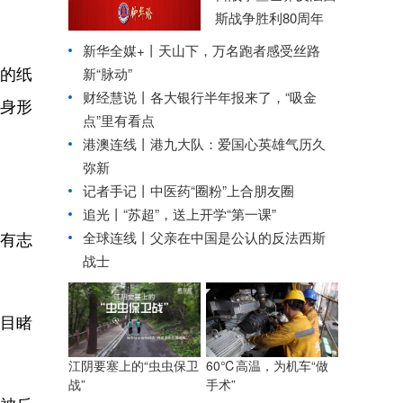
斯战争胜利80周年
新华全媒+丨
天山下，万名跑者感受丝路
的纸
新“脉动”
财经慧说丨各大银行半年报来了，“吸金
身形
点”里有看点
港澳连线丨
港九大队：爱国心英雄气历久
弥新
记者手记丨中医药“圈粉”上合朋友圈
追光丨
“苏超”，送上开学“第一课”
有志
全球连线丨父亲在中国是公认的反法西斯
战士
曾目睹
。
江阴要塞上的“虫虫保卫
60℃高温，为机车“做
战”
手术”