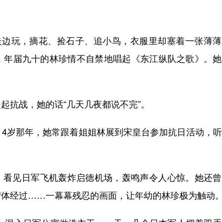
边玩，摘花、捡石子、追小鸟，衣服里却塞着一张薄薄
，年届九十的林珍情不自禁地唱起《东江纵队之歌》。她
抗战，她的话“几天几夜都说不完”。
岁那年，她常跟着姐姐林展到宋皇台参加抗日活动，听
上，看见日军飞机轰炸启德机场，轰鸣声令人心惊。她还
尸体经过……一幕幕残忍的画面，让年幼的林珍极为触动