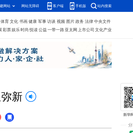
建网站
网站无障碍
客户端
手机版
站内搜索
体育
文化
书画
健康
军事
访谈
视频
图片
政务
法律
中央文件
展
彩票
娱乐
时尚
悦读
公益
一带一路
亚太网
上市公司
文化产业
久弥新