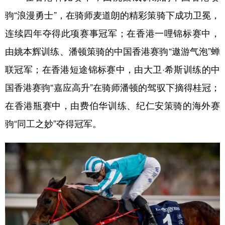
山东
河南
湖北
湖南
驹“浪漫勇士”，在骑师麦道朗的精彩策骑下成功卫冕，
广东
广西
海南
重庆
连续四年夺得此项赛事冠军；在香港一哩锦标赛中，
四川
贵州
云南
西藏
由姚本辉训练、潘顿策骑的中国香港赛驹“遨游气泡”蝉
陕西
甘肃
青海
宁夏
联冠军；在香港短途锦标赛中，由大卫·希斯训练的中
新疆
内蒙古
黑龙江
国香港赛驹“嘉应高升”在骑师潘顿的驾驭下摘得桂冠；
在香港瓶赛中，由费伯华训练、纪仁安策骑的海外赛
驹“同工之妙”夺得冠军。
多语种频道
English
Español
Français
عربى
Русский язык
日本語
한국어
Deutsch
Português