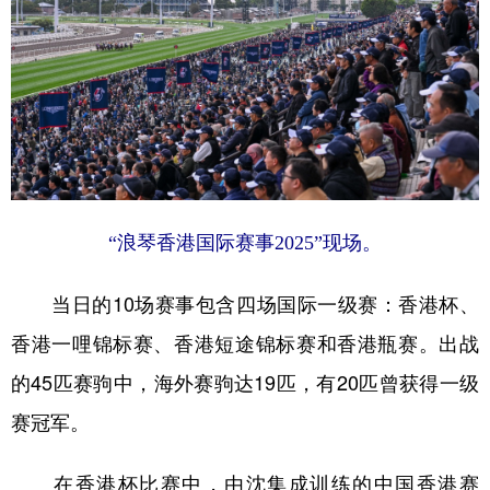
学术中国
乡村振兴
银龄
溯源中国
城市
旅游
能源
会展
彩票
娱乐
时尚
悦读
公益
一带一路
亚太网
上市公司
文化产业
“浪琴香港国际赛事2025”现场。
当日的10场赛事包含四场国际一级赛：香港杯、
地方频道
香港一哩锦标赛、香港短途锦标赛和香港瓶赛。出战
北京
天津
河北
山西
的45匹赛驹中，海外赛驹达19匹，有20匹曾获得一级
辽宁
吉林
上海
江苏
赛冠军。
浙江
安徽
福建
江西
在香港杯比赛中，由沈集成训练的中国香港赛