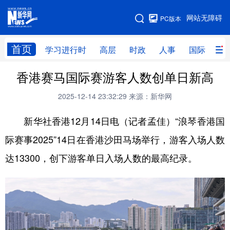
手机版
网站无障碍
PC版本
网站地图
首页
学习进行时
高层
时政
人事
国际
财
香港赛马国际赛游客人数创单日新高
学习进行时
高层
时政
人事
2025-12-14 23:32:29
来源：新华网
国际
财经
网评
港澳
新华社香港12月14日电（记者孟佳）“浪琴香港国
台湾
思客智库
全球连线
教育
际赛事2025”14日在香港沙田马场举行，游客入场人数
科技
科创
量子
体育
达13300，创下游客单日入场人数的最高纪录。
文化
书画
健康
军事
访谈
视频
图片
政务
法律
中央文件
金融
汽车
食品
人居
信息化
数字经济