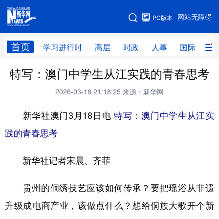
手机版
网站无障碍
PC版本
网站地图
首页
学习进行时
高层
时政
人事
国际
财
特写：澳门中学生从江实践的青春思考
学习进行时
高层
时政
人事
2026-03-18 21:18:25
来源：新华网
国际
财经
网评
港澳
新华社澳门3月18日电
特写：澳门中学生从江实
台湾
思客智库
全球连线
教育
践的青春思考
科技
科创
量子
体育
文化
书画
健康
军事
新华社记者宋晨、齐菲
访谈
视频
图片
政务
贵州的侗绣技艺应该如何传承？要把瑶浴从非遗
法律
中央文件
金融
汽车
升级成电商产业，该做点什么？想给侗族大歌开个新
食品
人居
信息化
数字经济