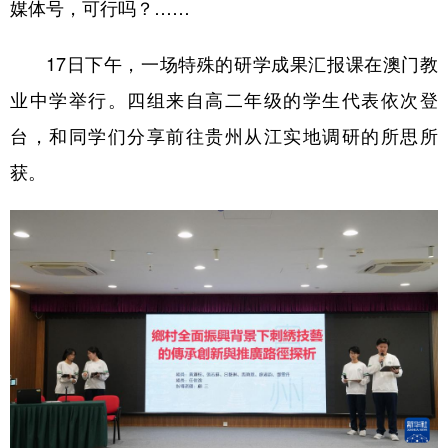
媒体号，可行吗？……
学术中国
乡村振兴
银龄
溯源中国
17日下午，一场特殊的研学成果汇报课在澳门教
城市
旅游
能源
会展
业中学举行。四组来自高二年级的学生代表依次登
彩票
娱乐
时尚
悦读
台，和同学们分享前往贵州从江实地调研的所思所
公益
一带一路
亚太网
上市公司
获。
文化产业
地方频道
北京
天津
河北
山西
辽宁
吉林
上海
江苏
浙江
安徽
福建
江西