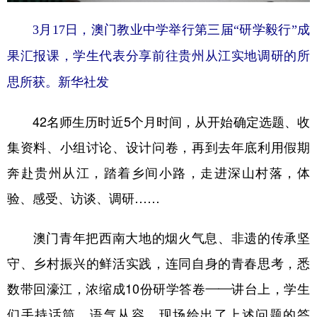
山东
河南
湖北
湖南
3月17日，澳门教业中学举行第三届“研学毅行”成
广东
广西
海南
重庆
果汇报课，学生代表分享前往贵州从江实地调研的所
四川
贵州
云南
西藏
思所获。新华社发
陕西
甘肃
青海
宁夏
42名师生历时近5个月时间，从开始确定选题、收
新疆
内蒙古
黑龙江
集资料、小组讨论、设计问卷，再到去年底利用假期
奔赴贵州从江，踏着乡间小路，走进深山村落，体
多语种频道
验、感受、访谈、调研……
English
Español
Français
عربى
Русский язык
日本語
한국어
澳门青年把西南大地的烟火气息、非遗的传承坚
守、乡村振兴的鲜活实践，连同自身的青春思考，悉
Deutsch
Português
数带回濠江，浓缩成10份研学答卷——讲台上，学生
们手持话筒、语气从容，现场给出了上述问题的答