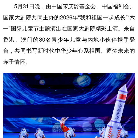
5月31日晚，由中国宋庆龄基金会、中国福利会、
学术中国
乡村振兴
银龄
溯源中国
国家大剧院共同主办的2026年“我和祖国一起成长”“六
城市
旅游
能源
会展
一”国际儿童节主题演出在国家大剧院精彩上演。来自
彩票
娱乐
时尚
悦读
香港、澳门的30名青少年儿童与内地小伙伴携手登
台，共同书写新时代中华少年心系祖国、逐梦未来的
公益
一带一路
亚太网
上市公司
赤子情怀。
文化产业
地方频道
北京
天津
河北
山西
辽宁
吉林
上海
江苏
浙江
安徽
福建
江西