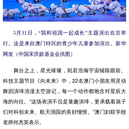
山东
河南
湖北
湖南
广东
广西
海南
重庆
四川
贵州
云南
西藏
5月31日，“我和祖国一起成长”主题演出在京举
陕西
甘肃
青海
宁夏
行。这是来自澳门特区的青少年儿童参加演出。新华
新疆
内蒙古
黑龙江
网发（中国宋庆龄基金会供图）
舞台之上，星光璀璨，宛若浩瀚宇宙铺陈眼前。
多语种频道
科技主题节目《向未来》中，22名澳门小朋友用灵动
English
Español
Français
عربى
舞蹈演绎浪漫太空游记，每一个动作都饱含对星辰大
Русский язык
日本語
한국어
海的向往。“这场表演不仅是童趣演绎，更承载着孩子
Deutsch
Português
们对科创未来、航天强国的美好憧憬。”澳门妇联学校
老师何杰英表示。