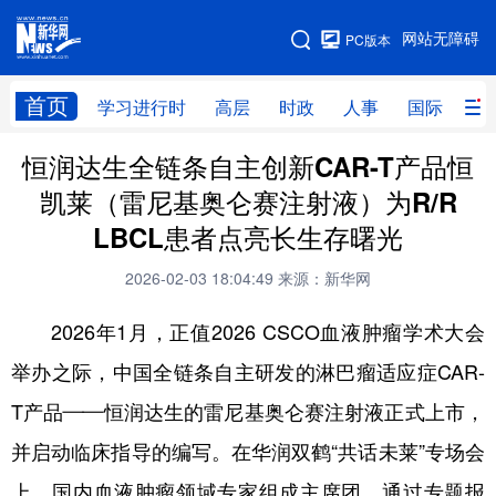
手机版
网站无障碍
PC版本
网站地图
首页
学习进行时
高层
时政
人事
国际
财
恒润达生全链条自主创新CAR-T产品恒
学习进行时
高层
时政
人事
凯莱（雷尼基奥仑赛注射液）为R/R
国际
财经
网评
港澳
LBCL患者点亮长生存曙光
台湾
思客智库
全球连线
教育
2026-02-03 18:04:49
来源：新华网
科技
科创
量子
体育
2026年1月，正值2026 CSCO血液肿瘤学术大会
文化
书画
健康
军事
举办之际，中国全链条自主研发的淋巴瘤适应症CAR-
访谈
视频
图片
政务
T产品——恒润达生的雷尼基奥仑赛注射液正式上市，
法律
中央文件
金融
汽车
并启动临床指导的编写。在华润双鹤“共话未莱”专场会
上，国内血液肿瘤领域专家组成主席团，通过专题报
食品
人居
信息化
数字经济