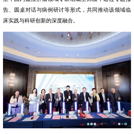
告、圆桌对话与病例研讨等形式，共同推动该领域临
学术中国
乡村振兴
银龄
溯源中国
床实践与科研创新的深度融合。
城市
旅游
能源
会展
彩票
娱乐
时尚
悦读
公益
一带一路
亚太网
上市公司
文化产业
地方频道
北京
天津
河北
山西
辽宁
吉林
上海
江苏
浙江
安徽
福建
江西