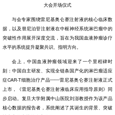
山东
河南
湖北
湖南
大会开场仪式
广东
广西
海南
重庆
与会专家围绕雷尼基奥仑赛注射液的核心临床数
四川
贵州
云南
西藏
据，以及替尼泊苷注射液在中枢神经系统淋巴瘤中的
陕西
甘肃
青海
宁夏
突破性作用展开深度交流，旨在为我国血液肿瘤诊疗
新疆
内蒙古
黑龙江
水平的系统提升凝聚共识、指明方向。
会上，中国血液肿瘤领域迎来了一个里程碑时
多语种频道
刻：中国自主研发、实现全链条国产化的淋巴瘤适应
English
Español
Français
عربى
症CAR-T细胞治疗产品——雷尼基奥仑赛注射液正式
Русский язык
日本語
한국어
上市，《雷尼基奥仑赛注射液临床应用指导原则》同
Deutsch
Português
步启动。复旦大学附属中山医院刘澎教授作为该产品
核心数据的报告者，系统阐述了其诞生的背景、突破