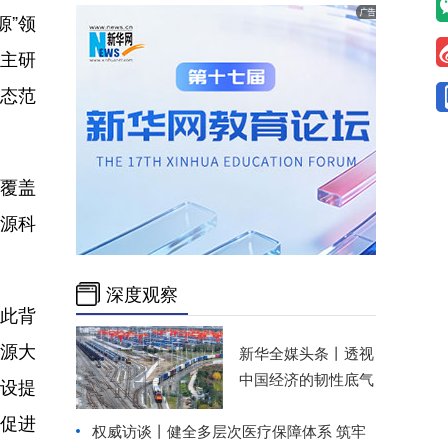
源”领
自主研
生态范
覆盖
能源科
深度观察
此背
能源大
新华全媒头条丨
透视
中国经济的韧性底气
建设提
、促进
权威访谈丨健全多层次医疗保障体系 筑牢