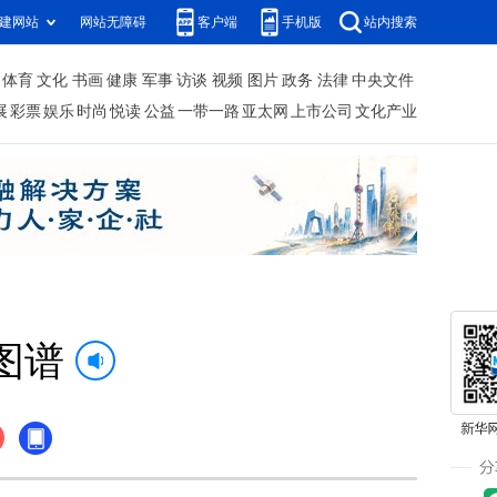
建网站
网站无障碍
客户端
手机版
站内搜索
体育
文化
书画
健康
军事
访谈
视频
图片
政务
法律
中央文件
展
彩票
娱乐
时尚
悦读
公益
一带一路
亚太网
上市公司
文化产业
图谱