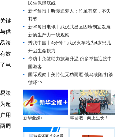
民生保障底线
新华鲜报丨听障追梦人：竹虽有空，不失
其节
与关键
新华每日电讯丨
武汉武昌区因地制宜发展
与供
新质生产力一线观察
交易策
秀我中国丨
4分钟！武汉火车站为4岁患儿
开启生命接力
中有效
专访丨免签助力旅游升温 俄多举措迎接中
障了电
国游客
国际观察丨
美特使无功而返 俄乌或陷“打谈
循环”？
易策
，为超
用户用
攀登吧！向上生长！
新华全媒+
“两周