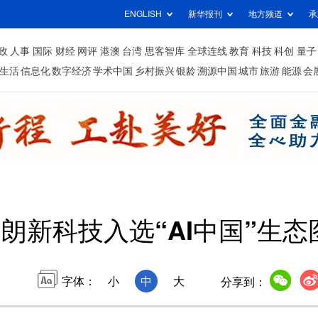
ENGLISH
新华报刊
地方频道
承
政
人事
国际
财经
网评
港澳
台湾
思客智库
全球连线
教育
科技
科创
量子
生活
信息化
数字经济
学术中国
乡村振兴
银龄
溯源中国
城市
旅游
能源
会
朗新科技入选“AI中国”生态
字体：
小
中
大
分享到：