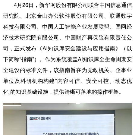
4月26日，新华网股份有限公司联合中国信息通信
学术中国
乡村振兴
银龄
溯源中国
研究院、北京金山办公软件股份有限公司、联通数字
城市
旅游
能源
会展
科技有限公司、中国人工智能产业发展联盟、国网经
济技术研究院有限公司、中国财产再保险有限责任公
彩票
娱乐
时尚
悦读
司，正式发布《AI知识库安全建设与应用指南》（以
公益
一带一路
亚太网
上市公司
下简称“指南”）。作为系统覆盖AI知识库全生命周期安
文化产业
全建设的标准文件，该指南旨在为党政机关、企事业
单位及科研机构构建“内容可信、安全可控、动态优
地方频道
化”的知识基础设施，提供清晰可落地的操作框架。
北京
天津
河北
山西
辽宁
吉林
上海
江苏
浙江
安徽
福建
江西