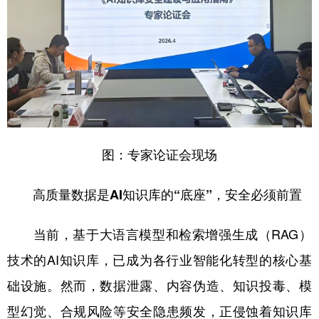
山东
河南
湖北
湖南
广东
广西
海南
重庆
四川
贵州
云南
西藏
陕西
甘肃
青海
宁夏
新疆
内蒙古
黑龙江
图：专家论证会现场
多语种频道
高质量数据是AI知识库的“底座”，安全必须前置
English
Español
Français
عربى
当前，基于大语言模型和检索增强生成（RAG）
Русский язык
日本語
한국어
技术的AI知识库，已成为各行业智能化转型的核心基
Deutsch
Português
础设施。然而，数据泄露、内容伪造、知识投毒、模
型幻觉、合规风险等安全隐患频发，正侵蚀着知识库