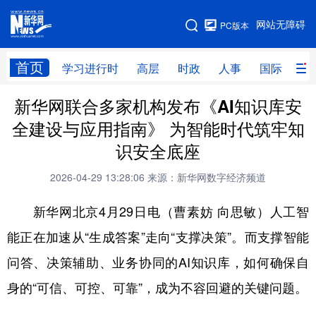
手机版
网站无障碍
PC版本
网站地图
首页
学习进行时
高层
时政
人事
国际
财
新华网联合多家机构发布《AI知识库安
学习进行时
高层
时政
人事
全建设与应用指南》 为智能时代筑牢知
国际
财经
网评
港澳
识安全底座
台湾
思客智库
全球连线
教育
2026-04-29 13:28:06
来源：新华网数字经济频道
科技
科创
量子
体育
新华网北京4月29日电（曹素妨 向思敏）人工智
文化
书画
健康
军事
能正在加速从“生成答案”走向“支撑决策”。而支撑智能
访谈
视频
图片
政务
问答、决策辅助、业务协同的AI知识库，如何确保自
法律
中央文件
金融
汽车
身的“可信、可控、可靠”，成为不容回避的关键问题。
食品
人居
信息化
数字经济