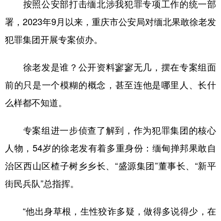
山东
河南
湖北
湖南
按照公安部打击缅北涉我犯罪专项工作的统一部
署，2023年9月以来，重庆市公安局对缅北果敢徐老发
广东
广西
海南
重庆
犯罪集团开展专案侦办。
四川
贵州
云南
西藏
陕西
甘肃
青海
宁夏
徐老发是谁？公开资料寥寥无几，摆在专案组面
前的只是一个模糊的概念，甚至连他是哪里人、长什
新疆
内蒙古
黑龙江
么样都不知道。
多语种频道
专案组进一步侦查了解到，作为犯罪集团的核心
English
Español
Français
عربى
人物，54岁的徐老发有着多重身份：缅甸掸邦果敢自
Русский язык
日本語
한국어
治区西山区楂子树乡乡长、“盛源集团”董事长、“新平
街民兵队”总指挥。
Deutsch
Português
“他出身草根，生性狡诈多疑，做得多说得少，在