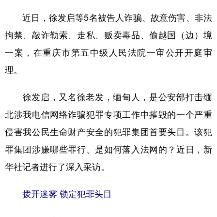
近日，徐发启等5名被告人诈骗、故意伤害、非法
学术中国
乡村振兴
银龄
溯源中国
拘禁、敲诈勒索、走私、贩卖毒品、偷越国（边）境
城市
旅游
能源
会展
一案，在重庆市第五中级人民法院一审公开开庭审
彩票
娱乐
时尚
悦读
理。
公益
一带一路
亚太网
上市公司
徐发启，又名徐老发，缅甸人，是公安部打击缅
文化产业
北涉我电信网络诈骗犯罪专项工作中摧毁的一个严重
侵害我公民生命财产安全的犯罪集团首要头目。该犯
地方频道
罪集团涉嫌哪些罪行、是如何落入法网的？近日，新
北京
天津
河北
山西
华社记者进行了深入采访。
辽宁
吉林
上海
江苏
拨开迷雾 锁定犯罪头目
浙江
安徽
福建
江西