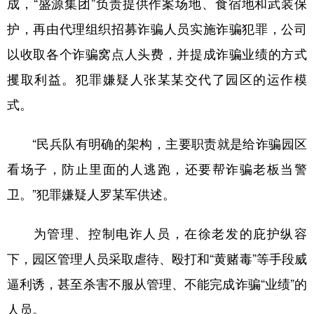
成，“盛源集团”负责提供作案场地、食宿地和武装保
护，再由代理组织招募诈骗人员实施诈骗犯罪，公司
以收取各个诈骗窝点人头费，并提成诈骗业绩的方式
攫取利益。犯罪嫌疑人张某某交代了园区的运作模
式。
“民兵队有明确的架构，主要职责就是给诈骗园区
看场子，防止里面的人逃跑，还要帮诈骗老板当警
卫。”犯罪嫌疑人罗某军供述。
为管理、控制电诈人员，在徐老发的庇护纵容
下，园区管理人员采取虐待、殴打和“黄赌毒”等手段威
逼利诱，甚至杀害不服从管理、不能完成诈骗“业绩”的
人员。