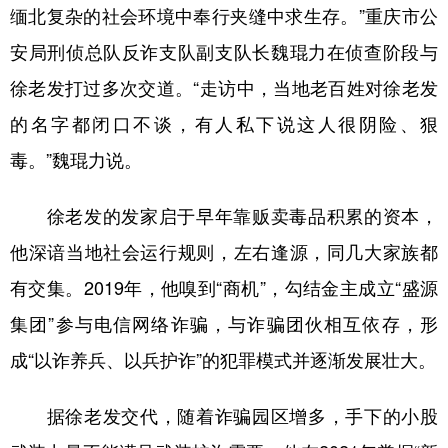
缅北复杂的社会环境中奉行夹缝中求生存。”重庆市公
安局刑侦总队反诈支队副支队长魏琨力在侦查阶段与
徐老发打过多次交道。“走访中，当地老百姓对徐老发
的名字都闭口不谈，有人私下说这人很阴险、狠
毒。”魏琨力说。
徐老发的发家启于早年靠贩卖毒品积累的资本，
他深谙当地社会运行规则，左右逢源，同几大家族都
有交集。2019年，他嗅到“商机”，勾结金主成立“盛源
集团”参与电信网络诈骗，与诈骗团伙相互依存，形
成“以诈养兵、以兵护诈”的犯罪模式并逐渐发展壮大。
据徐老发交代，随着诈骗园区增多，手下的小股