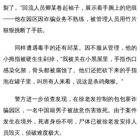
裂了。”回流人员卿某卷起袖子，展示着手腕上的疤痕
——他在园区因诈骗业务不熟练，被管理人员用竹片
狠狠挑断了手筋。
同样遭遇毒手的还有邱某。因不服从管理，他的
小拇指被硬生生剁掉，“我被关在小黑屋里，手指伤口
感染化脓，骨头都被腐蚀了。他们还把砍下来的手指
泡在罐子里，叫所有人来看，说这是杀鸡儆猴。”
警方进一步侦查发现，在徐老发控制的包包寨诈
骗园区，一名中国籍男子被故意伤害致死。由于案件
发生在境外，死者身份不明，尸体已被徐老发安排人
员毁灭，侦破难度极大。