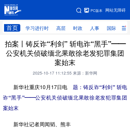
手机版
网站无障碍
PC版本
网站地图
首页
学习进行时
高层
时政
人事
国际
财
拍案丨铸反诈“利剑” 斩电诈“黑手”——
学习进行时
高层
时政
人事
公安机关侦破缅北果敢徐老发犯罪集团
国际
财经
网评
港澳
案始末
台湾
思客智库
全球连线
教育
2025-10-17 11:12:55
来源：新华网
科技
科创
量子
体育
新华社重庆10月17日电
题：铸反诈“利剑” 斩电
文化
书画
健康
军事
诈“黑手”——公安机关侦破缅北果敢徐老发犯罪集团
访谈
视频
图片
政务
案始末
法律
中央文件
金融
汽车
新华社记者周闻韬、熊丰
食品
人居
信息化
数字经济