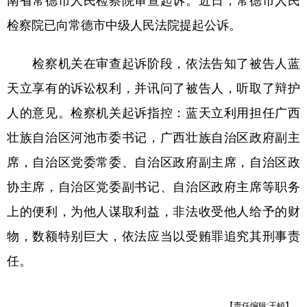
南省常德市人民检察院审查起诉。近日，常德市人民
检察院已向常德市中级人民法院提起公诉。
学术中国
乡村振兴
银龄
溯源中国
城市
旅游
能源
会展
检察机关在审查起诉阶段，依法告知了被告人蓝
彩票
娱乐
时尚
悦读
天立享有的诉讼权利，并讯问了被告人，听取了辩护
人的意见。检察机关起诉指控：蓝天立利用担任广西
公益
一带一路
亚太网
上市公司
壮族自治区河池市委书记，广西壮族自治区政府副主
文化产业
席，自治区党委常委、自治区政府副主席，自治区政
协主席，自治区党委副书记、自治区政府主席等职务
地方频道
上的便利，为他人谋取利益，非法收受他人给予的财
北京
天津
河北
山西
物，数额特别巨大，依法应当以受贿罪追究其刑事责
辽宁
吉林
上海
江苏
任。
浙江
安徽
福建
江西
【责任编辑:王頔】