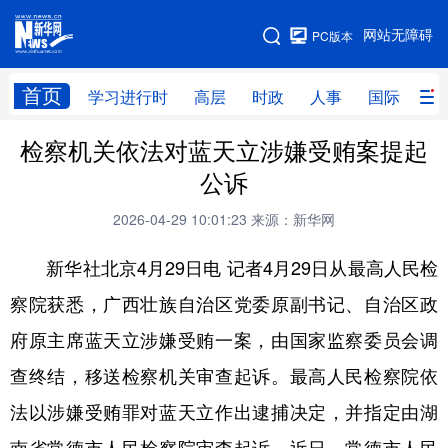
手机版
网站无障碍
PC版本
网站地图
首页
学习进行时
高层
时政
人事
国际
财
检察机关依法对蓝天立涉嫌受贿案提起
学习进行时
高层
时政
人事
公诉
国际
财经
网评
港澳
2026-04-29 10:01:23
来源：新华网
台湾
思客智库
全球连线
教育
新华社北京4月29日电 记者4月29日从最高人民检
科技
科创
量子
体育
察院获悉，广西壮族自治区党委原副书记、自治区政
文化
书画
健康
军事
府原主席蓝天立涉嫌受贿一案，由国家监察委员会调
访谈
视频
图片
政务
查终结，移送检察机关审查起诉。最高人民检察院依
法律
中央文件
金融
汽车
法以涉嫌受贿罪对蓝天立作出逮捕决定，并指定由湖
食品
人居
信息化
数字经济