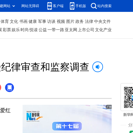
建网站
网站无障碍
客户端
手机版
站内搜索
体育
文化
书画
健康
军事
访谈
视频
图片
政务
法律
中央文件
展
彩票
娱乐
时尚
悦读
公益
一带一路
亚太网
上市公司
文化产业
受纪律审查和监察调查
张爱红