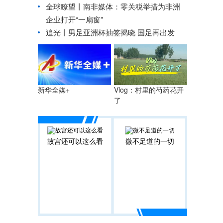
全球瞭望丨南非媒体：零关税举措为非洲
企业打开“一扇窗”
追光丨
男足亚洲杯抽签揭晓 国足再出发
Vlog：村里的芍药花开
新华全媒+
了
故宫还可以这么看
微不足道的一切