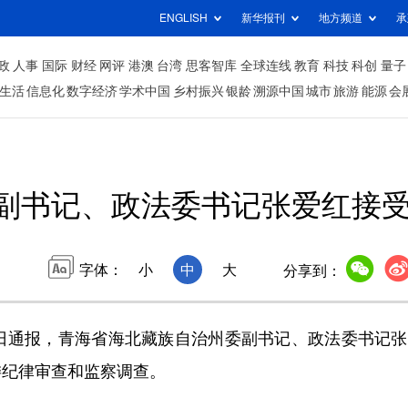
ENGLISH
新华报刊
地方频道
承
政
人事
国际
财经
网评
港澳
台湾
思客智库
全球连线
教育
科技
科创
量子
生活
信息化
数字经济
学术中国
乡村振兴
银龄
溯源中国
城市
旅游
能源
会
副书记、政法委书记张爱红接
字体：
小
中
大
分享到：
1日通报，青海省海北藏族自治州委副书记、政法委书记
委纪律审查和监察调查。