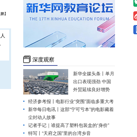
焦鹏】
人
深度观察
新华全媒头条丨
单月
出口表现强劲 中国
外贸延续良好增势
经济参考报丨
电影行业“突围”面临多重大考
新华每日电讯丨
这部“宁可亏本”的电影藏着
尘封动人故事
记者手记｜谁提高了塑料包装盒的“身价”
特写丨“天府之国”里的台湾乡音