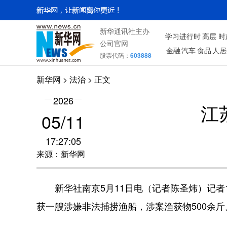
新华通讯社主办
学习进行时
高层
时
公司官网
金融
汽车
食品
人居
股票代码：
603888
新华网
>
法治
> 正文
2026
江
05/11
17:27:05
来源：新华网
新华社南京5月11日电（记者陈圣炜）记者
获一艘涉嫌非法捕捞渔船，涉案渔获物500余斤