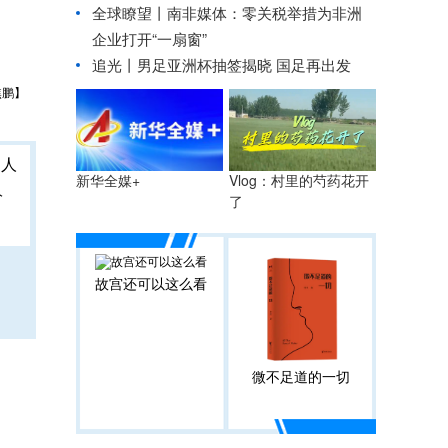
全球瞭望丨南非媒体：零关税举措为非洲
企业打开“一扇窗”
追光丨
男足亚洲杯抽签揭晓 国足再出发
焦鹏】
Vlog：村里的芍药花开
新华全媒+
人
了
故宫还可以这么看
微不足道的一切