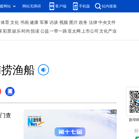
建网站
网站无障碍
客户端
手机版
站内搜索
体育
文化
书画
健康
军事
访谈
视频
图片
政务
法律
中央文件
展
彩票
娱乐
时尚
悦读
公益
一带一路
亚太网
上市公司
文化产业
捕捞渔船
部门查