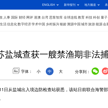
ENGLISH
新华报刊
地方频道
承
政
人事
国际
财经
网评
港澳
台湾
思客智库
全球连线
教育
科技
科创
量子
生活
信息化
数字经济
学术中国
乡村振兴
银龄
溯源中国
城市
旅游
能源
会
苏盐城查获一艘禁渔期非法
字体：
小
中
大
分享到：
11日从盐城出入境边防检查站获悉，该站日前联合海警
。