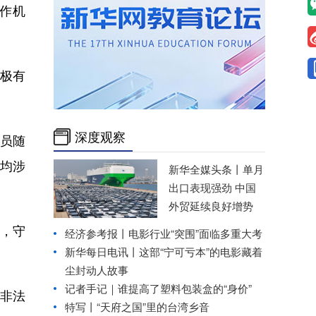
作机
极有
深度观察
员随
员均涉
新华全媒头条丨
单月
出口表现强劲 中国
外贸延续良好增势
，守
经济参考报丨
电影行业“突围”面临多重大考
新华每日电讯丨
这部“宁可亏本”的电影藏着
尘封动人故事
记者手记｜谁提高了塑料包装盒的“身价”
非法
特写丨“天府之国”里的台湾乡音