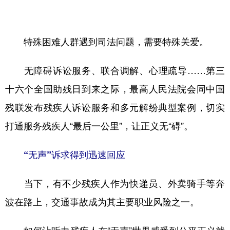
学术中国
乡村振兴
银龄
溯源中国
特殊困难人群遇到司法问题，需要特殊关爱。
城市
旅游
能源
会展
彩票
娱乐
时尚
悦读
无障碍诉讼服务、联合调解、心理疏导……第三
公益
一带一路
亚太网
上市公司
十六个全国助残日到来之际，最高人民法院会同中国
文化产业
残联发布残疾人诉讼服务和多元解纷典型案例，切实
打通服务残疾人“最后一公里”，让正义无“碍”。
地方频道
“无声”诉求得到迅速回应
北京
天津
河北
山西
当下，有不少残疾人作为快递员、外卖骑手等奔
辽宁
吉林
上海
江苏
波在路上，交通事故成为其主要职业风险之一。
浙江
安徽
福建
江西