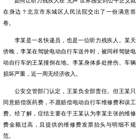
如何让听力残疾人在“无声”世界感受到公平正义就
山东
河南
湖北
湖南
在身边？北京市东城区人民法院交出了一份满意答
广东
广西
海南
重庆
卷。
四川
贵州
云南
西藏
李某是一名快递员，也是一位听力残疾人。某天
陕西
甘肃
青海
宁夏
傍晚，李某在驾驶电动自行车送件时，被同样驾驶电
新疆
内蒙古
黑龙江
动自行车的王某撞倒在地。李某身体多处挫伤、车辆
损坏严重，近一周无经济收入。
多语种频道
English
Español
Français
عربى
公安交管部门认定，王某负全部责任。但王某只
同意赔偿医药费，不愿赔偿电动自行车维修费和误工
Русский язык
日本語
한국어
费。经了解，症结主要在于王某认为李某主张的维修
Deutsch
Português
费金额过高，且提供的维修费发票抬头与明细不规
范。