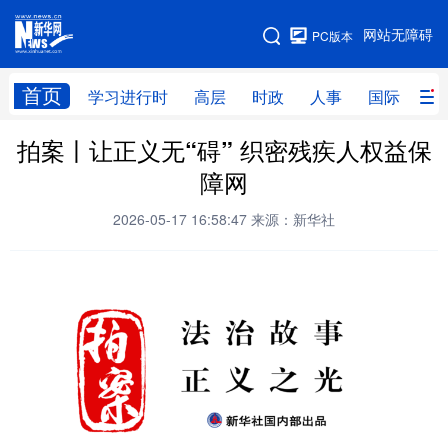
手机版
网站无障碍
PC版本
网站地图
首页
学习进行时
高层
时政
人事
国际
财
拍案丨让正义无“碍” 织密残疾人权益保
学习进行时
高层
时政
人事
障网
国际
财经
网评
港澳
2026-05-17 16:58:47
来源：新华社
台湾
思客智库
全球连线
教育
科技
科创
量子
体育
文化
书画
健康
军事
访谈
视频
图片
政务
法律
中央文件
金融
汽车
食品
人居
信息化
数字经济