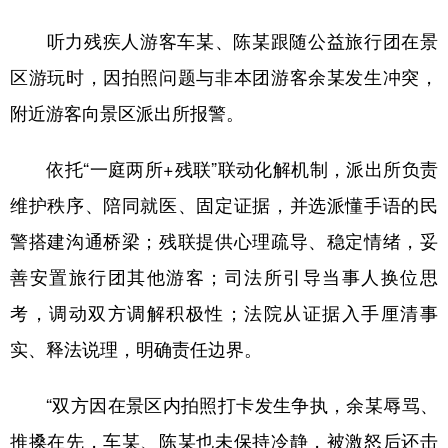
听力残疾人游客车某、陈某跟随公益旅行团在景
区游玩时，因拍照问题与非本团游客余某发生冲突，
附近游客向景区派出所报警。
依托“一庭两所+残联”联动化解机制，派出所负责
维护秩序、陪同就医、固定证据，并选派懂手语的民
警搭建沟通桥梁；残联提供心理疏导、稳定情绪，妥
善安置旅行团其他游客；司法所引导当事人换位思
考，调动双方调解积极性；法院从证据入手厘清事
实、释法说理，明确责任边界。
“双方因在景区内拍照打卡发生争执，余某辱骂、
推搡在先，车某、陈某也未保持冷静，被激怒后还击