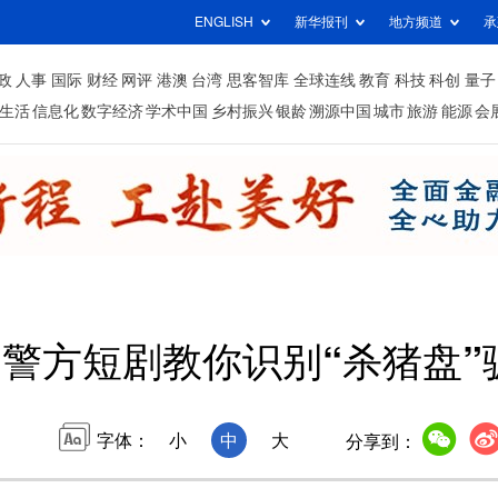
ENGLISH
新华报刊
地方频道
承
政
人事
国际
财经
网评
港澳
台湾
思客智库
全球连线
教育
科技
科创
量子
生活
信息化
数字经济
学术中国
乡村振兴
银龄
溯源中国
城市
旅游
能源
会
警方短剧教你识别“杀猪盘”
字体：
小
中
大
分享到：