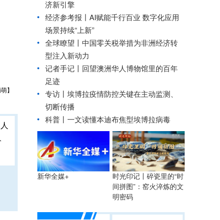
济新引擎
经济参考报丨
AI赋能千行百业 数字化应用
场景持续“上新”
全球瞭望丨中国零关税举措为非洲经济转
型注入新动力
记者手记丨回望澳洲华人博物馆里的百年
足迹
萌萌】
专访丨埃博拉疫情防控关键在主动监测、
切断传播
科普丨一文读懂本迪布焦型埃博拉病毒
人
时光印记丨碎瓷里的“时
新华全媒+
间拼图”：窑火淬炼的文
明密码