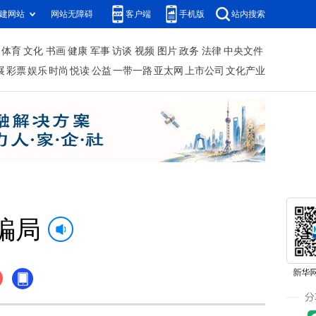
建网站
网站无障碍
客户端
手机版
站内搜索
体育
文化
书画
健康
军事
访谈
视频
图片
政务
法律
中央文件
展
彩票
娱乐
时尚
悦读
公益
一带一路
亚太网
上市公司
文化产业
骗局