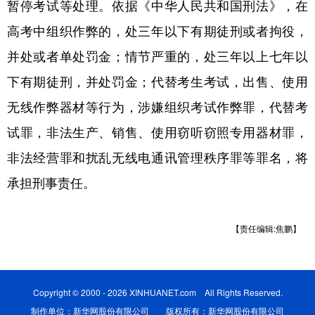
山东
河南
湖北
湖南
暂停考试等处理。依据《中华人民共和国刑法》，在
高考中组织作弊的，处三年以下有期徒刑或者拘役，
广东
广西
海南
重庆
并处或者单处罚金；情节严重的，处三年以上七年以
四川
贵州
云南
西藏
下有期徒刑，并处罚金；代替考生考试，出售、使用
陕西
甘肃
青海
宁夏
无线作弊器材等行为，涉嫌组织考试作弊罪，代替考
新疆
内蒙古
黑龙江
试罪，非法生产、销售、使用窃听窃照专用器材罪，
非法经营罪和扰乱无线电通讯管理秩序罪等罪名，将
多语种频道
承担刑事责任。
English
Español
Français
عربى
【责任编辑:焦鹏】
Русский язык
日本語
한국어
Deutsch
Português
Copyright © 2000 - 2026 XINHUANET.com All Rights Reserved.
制作单位：新华网股份有限公司 版权所有：新华网股份有限公司