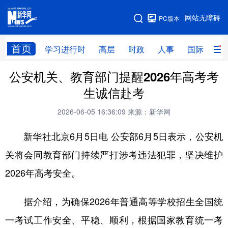
手机版
网站无障碍
PC版本
网站地图
首页
学习进行时
高层
时政
人事
国际
财
公安机关、教育部门提醒2026年高考考
学习进行时
高层
时政
人事
生诚信赴考
国际
财经
网评
港澳
2026-06-05 16:36:09
来源：新华网
台湾
思客智库
全球连线
教育
新华社北京6月5日电 公安部6月5日表示，公安机
科技
科创
量子
体育
关将会同教育部门持续严打涉考违法犯罪，坚决维护
文化
书画
健康
军事
2026年高考安全。
访谈
视频
图片
政务
据介绍，为确保2026年普通高等学校招生全国统
法律
中央文件
金融
汽车
一考试工作安全、平稳、顺利，根据国家教育统一考
食品
人居
信息化
数字经济