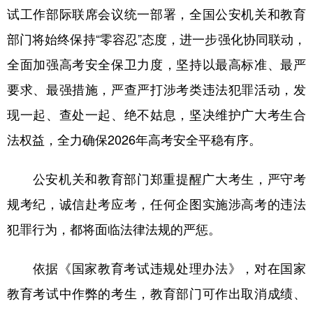
试工作部际联席会议统一部署，全国公安机关和教育
学术中国
乡村振兴
银龄
溯源中国
部门将始终保持“零容忍”态度，进一步强化协同联动，
城市
旅游
能源
会展
全面加强高考安全保卫力度，坚持以最高标准、最严
彩票
娱乐
时尚
悦读
要求、最强措施，严查严打涉考类违法犯罪活动，发
现一起、查处一起、绝不姑息，坚决维护广大考生合
公益
一带一路
亚太网
上市公司
法权益，全力确保2026年高考安全平稳有序。
文化产业
公安机关和教育部门郑重提醒广大考生，严守考
地方频道
规考纪，诚信赴考应考，任何企图实施涉高考的违法
犯罪行为，都将面临法律法规的严惩。
北京
天津
河北
山西
辽宁
吉林
上海
江苏
依据《国家教育考试违规处理办法》，对在国家
浙江
安徽
福建
江西
教育考试中作弊的考生，教育部门可作出取消成绩、