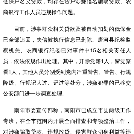
低保户名义贷款，均存在贷户涉嫌借名骗取贷款、农
商银行工作人员违规操作问题。
学术中国
乡村振兴
银龄
溯源中国
城市
旅游
能源
会展
目前，涉事群众相关贷款及被自动扣划的低保金
彩票
娱乐
时尚
悦读
已全部追回，失信被执行信息已删除。唐河县纪检监
公益
一带一路
亚太网
上市公司
察机关、农商银行纪委已对事件中15名相关责任人
员，依法依规作出处理。其中，开除党籍1人，留党察
文化产业
看1人，其他人员分别受到党内严重警告、警告、行规
降级、行规记大过、记过等处分，涉嫌犯罪的已移交
地方频道
公安部门进一步调查处理。
北京
天津
河北
山西
南阳市委宣传部称，南阳市已成立市县两级工作
辽宁
吉林
上海
江苏
专班，在全市范围内开展全面排查和专项整治工作，
浙江
安徽
福建
江西
对涉嫌骗取贷款、违规放贷、侵害群众切身利益等违