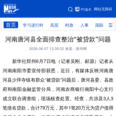
手机版
网站无障碍
PC版本
网站地图
首页
学习进行时
高层
时政
人事
国际
财
河南唐河县全面排查整治“被贷款”问题
学习进行时
高层
时政
人事
2026-06-07 13:39:22
来源：新华网
国际
财经
网评
港澳
新华社郑州6月7日电（记者吴刚、郝源）记者从
台湾
思客智库
全球连线
教育
河南南阳市委宣传部获悉，近日，有媒体反映河南唐
科技
科创
量子
体育
河县少拜寺镇有群众“被贷款”问题后，唐河县委、县政
文化
书画
健康
军事
府和南阳金融监管分局，河南农商银行南阳中心支行
访谈
视频
图片
政务
成立联合调查组，现场核查处置。经查，共涉及3人3
法律
中央文件
金融
汽车
笔借名贷款，合计79万元，其中1笔20万元为贷户借用
食品
人居
信息化
数字经济