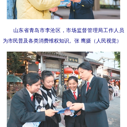
学术中国
乡村振兴
银龄
溯源中国
城市
旅游
能源
会展
山东省青岛市李沧区，市场监督管理局工作人员
彩票
娱乐
时尚
悦读
为市民普及各类消费维权知识。张 鹰摄（人民视觉）
公益
一带一路
亚太网
上市公司
文化产业
地方频道
北京
天津
河北
山西
辽宁
吉林
上海
江苏
浙江
安徽
福建
江西