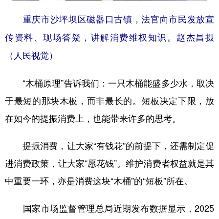
山东
河南
湖北
湖南
重庆市沙坪坝区磁器口古镇，法官向市民发放宣
广东
广西
海南
重庆
传资料、现场答疑，讲解消费维权知识。赵杰昌摄
四川
贵州
云南
西藏
（人民视觉）
陕西
甘肃
青海
宁夏
“木桶原理”告诉我们：一只木桶能盛多少水，取决
新疆
内蒙古
黑龙江
于最短的那块木板，而非最长的。短板决定下限，放
在如今的提振消费上，也能带来许多的思考。
多语种频道
English
Español
Français
عربى
提振消费，让大家“有钱花”的前提下，还需制定促
进消费政策，让大家“愿花钱”。维护消费者权益就是其
Русский язык
日本語
한국어
中重要一环，亦是消费这块“木桶”的“短板”所在。
Deutsch
Português
国家市场监督管理总局近期发布数据显示，2025