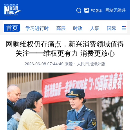
手机版
网站无障碍
PC版本
网站地图
首页
学习进行时
高层
时政
人事
国际
财
网购维权仍存痛点，新兴消费领域值得
学习进行时
高层
时政
人事
关注——维权更有力 消费更放心
国际
财经
网评
港澳
2026-06-08 07:44:49
来源：人民日报海外版
台湾
思客智库
全球连线
教育
科技
科创
量子
体育
文化
书画
健康
军事
访谈
视频
图片
政务
法律
中央文件
金融
汽车
食品
人居
信息化
数字经济