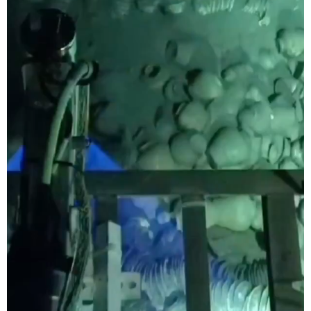
学术中国
乡村振兴
银龄
溯源中国
城市
旅游
能源
会展
彩票
娱乐
时尚
悦读
公益
一带一路
亚太网
上市公司
文化产业
地方频道
北京
天津
河北
山西
辽宁
吉林
上海
江苏
浙江
安徽
福建
江西