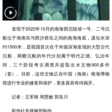
山东
河南
湖北
湖南
广东
广西
海南
重庆
四川
贵州
云南
西藏
发现于2022年10月的南海西北陆坡一号、二号沉
陕西
甘肃
青海
宁夏
船位于海南岛与西沙群岛之间的南海海底，遗址水深
新疆
内蒙古
黑龙江
约1500米，是我国首次在千米级深海发现的大型古代
沉船，两艘沉船的年代分别属于明代正德、弘治年
多语种频道
间，三个阶段考古调查共提取出水文物900多件
English
Español
Français
عربى
（套）。目前，这些文物正在中国（海南）南海博物
馆进行专业的修复和保护，更多真容有待揭开。
Русский язык
日本語
한국어
Deutsch
Português
记者：王军锋 周慧敏 郭良川
新华社音视频部制作