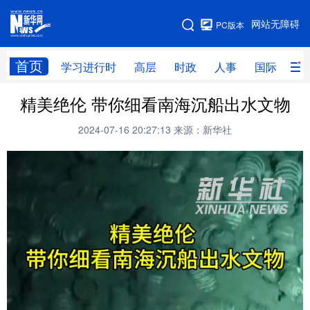
手机版
网站无障碍
PC版本
网站地图
首页
学习进行时
高层
时政
人事
国际
财
精美绝伦 带你细看南海沉船出水文物
学习进行时
高层
时政
人事
2024-07-16 20:27:13
来源：新华社
国际
财经
网评
港澳
台湾
思客智库
全球连线
教育
科技
科创
量子
体育
文化
书画
健康
军事
访谈
视频
图片
政务
法律
中央文件
金融
汽车
食品
人居
信息化
数字经济