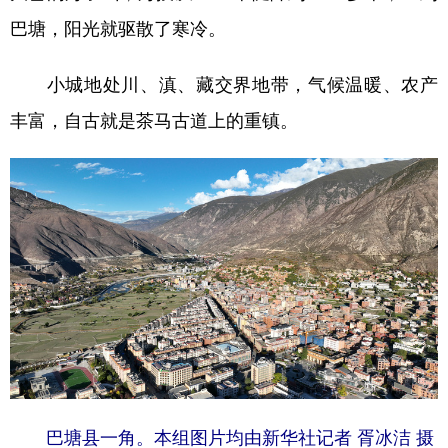
山东
河南
湖北
湖南
巴塘，阳光就驱散了寒冷。
广东
广西
海南
重庆
小城地处川、滇、藏交界地带，气候温暖、农产
四川
贵州
云南
西藏
丰富，自古就是茶马古道上的重镇。
陕西
甘肃
青海
宁夏
新疆
内蒙古
黑龙江
多语种频道
English
Español
Français
عربى
Русский язык
日本語
한국어
Deutsch
Português
巴塘县一角。本组图片均由新华社记者 胥冰洁 摄