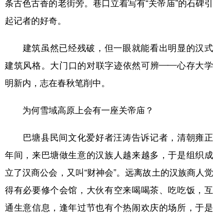
条古色古香的老街旁。巷口立着写有“关帝庙”的石碑引
起记者的好奇。
建筑虽然已经残破，但一眼就能看出明显的汉式
建筑风格。大门口的对联字迹依然可辨——心存大学
明新内，志在春秋笔削中。
为何雪域高原上会有一座关帝庙？
巴塘县民间文化爱好者汪涛告诉记者，清朝雍正
年间，来巴塘做生意的汉族人越来越多，于是组织成
立了汉商公会，又叫“财神会”。远离故土的汉族商人觉
得有必要修个会馆，大伙有空来喝喝茶、吃吃饭，互
通生意信息，逢年过节也有个热闹欢庆的场所，于是