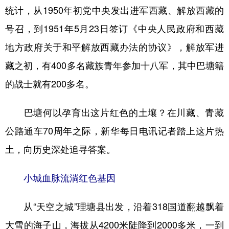
统计，从1950年初党中央发出进军西藏、解放西藏的
学术中国
乡村振兴
银龄
溯源中国
号召，到1951年5月23日签订《中央人民政府和西藏
城市
旅游
能源
会展
地方政府关于和平解放西藏办法的协议》，解放军进
彩票
娱乐
时尚
悦读
藏之初，有400多名藏族青年参加十八军，其中巴塘籍
的战士就有200多名。
公益
一带一路
亚太网
上市公司
文化产业
巴塘何以孕育出这片红色的土壤？在川藏、青藏
公路通车70周年之际，新华每日电讯记者踏上这片热
地方频道
土，向历史深处追寻答案。
北京
天津
河北
山西
小城血脉流淌红色基因
辽宁
吉林
上海
江苏
从“天空之城”理塘县出发，沿着318国道翻越飘着
浙江
安徽
福建
江西
大雪的海子山，海拔从4200米陡降到2000多米，一到