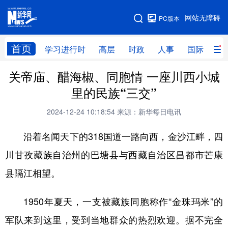
手机版
网站无障碍
PC版本
网站地图
首页
学习进行时
高层
时政
人事
国际
财
关帝庙、醋海椒、同胞情 一座川西小城
学习进行时
高层
时政
人事
里的民族“三交”
国际
财经
网评
港澳
2024-12-24 10:18:54
来源：新华每日电讯
台湾
思客智库
全球连线
教育
沿着名闻天下的318国道一路向西，金沙江畔，四
科技
科创
量子
体育
川甘孜藏族自治州的巴塘县与西藏自治区昌都市芒康
文化
书画
健康
军事
县隔江相望。
访谈
视频
图片
政务
1950年夏天，一支被藏族同胞称作“金珠玛米”的
法律
中央文件
金融
汽车
军队来到这里，受到当地群众的热烈欢迎。据不完全
食品
人居
信息化
数字经济