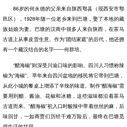
86岁的何永德的父亲来自陕西鄠县（现西安市鄠
邑区），1928年随一位老乡来到巴塘，娶了本地的藏
族姑娘为妻。巴塘的汉商中很多人来自陕西，在茶马
古道上从事皮货生意。作为“团结家庭”的后代，他还拥
有一个藏汉结合的名字——何群培。
“醋海椒”则深受川渝口味的影响。四川人习惯称辣
椒为“海椒”。早年来自四川盆地的移民将它带到巴塘，
从此小城的餐桌上增添了辛辣的味道。制作“醋海椒”需
要用到醋、酱油、花椒和冰糖，这些滋味都沿着茶马
古道而来。“醋海椒”初入口时酸辣中带着丝丝的麻，后
味回甘，一如商贾们历经千难万险后，最终在巴塘觅
得生活的甘甜。