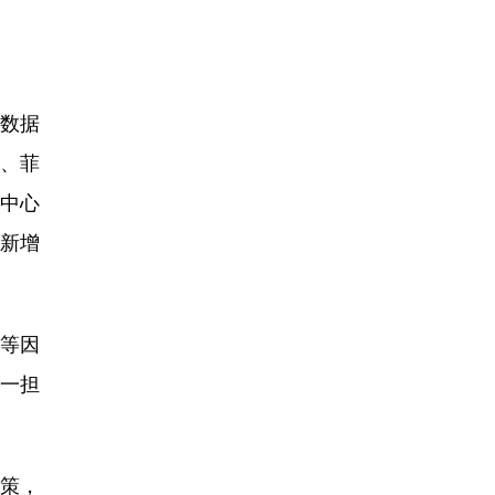
数据
、菲
中心
新增
等因
一担
策，