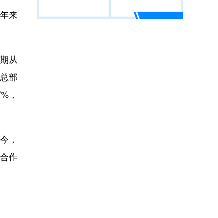
年来
预期从
。总部
7%，
如今，
合作