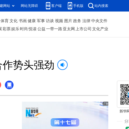
建网站
网站无障碍
客户端
手机版
站内搜索
体育
文化
书画
健康
军事
访谈
视频
图片
政务
法律
中央文件
展
彩票
娱乐
时尚
悦读
公益
一带一路
亚太网
上市公司
文化产业
合作势头强劲