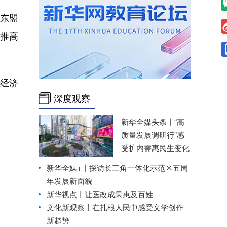
东盟
推高
经济
深度观察
新华全媒头条丨
“高
质量发展调研行”感
受扩内需惠民生变化
新华全媒+丨
探访长三角一体化示范区五周
年发展新面貌
新华视点丨
让医改成果惠及百姓
文化新观察丨在扎根人民中感受文学创作
新趋势