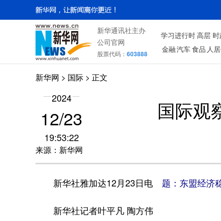
新华通讯社主办
学习进行时
高层
时
公司官网
金融
汽车
食品
人居
股票代码：
603888
新华网
>
国际
> 正文
2024
国际观
12/23
19:53:22
来源：新华网
新华社雅加达12月23日电
题：东盟经济
新华社记者叶平凡 陶方伟