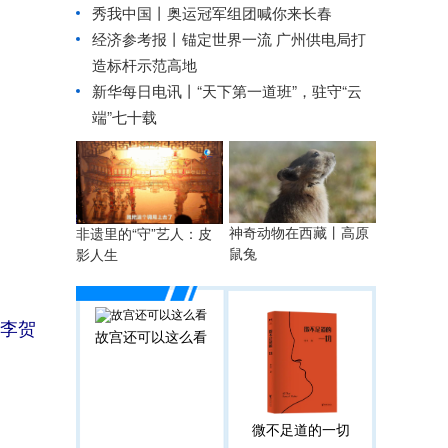
秀我中国丨
奥运冠军组团喊你来长春
经济参考报丨
锚定世界一流 广州供电局打
造标杆示范高地
新华每日电讯丨
“天下第一道班”，驻守“云
端”七十载
神奇动物在西藏丨高原
非遗里的“守”艺人：皮
鼠兔
影人生
者李贺
故宫还可以这么看
微不足道的一切