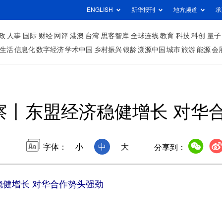
ENGLISH
新华报刊
地方频道
承
政
人事
国际
财经
网评
港澳
台湾
思客智库
全球连线
教育
科技
科创
量子
生活
信息化
数字经济
学术中国
乡村振兴
银龄
溯源中国
城市
旅游
能源
会
察丨东盟经济稳健增长 对华
字体：
小
中
大
分享到：
稳健增长 对华合作势头强劲