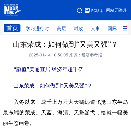
手机版
网站无障碍
PC版本
网站地图
首页
学习进行时
高层
时政
人事
国际
财
山东荣成：如何做到“又美又强”？
学习进行时
高层
时政
人事
2025-01-14 10:56:05
来源：经济参考报
国际
财经
网评
港澳
“颜值”美丽宜居 经济年超千亿
台湾
思客智库
全球连线
教育
科技
科创
量子
体育
山东荣成：如何做到“又美又强”？
文化
书画
健康
军事
入冬以来，成千上万只大天鹅远道飞抵山东半岛
访谈
视频
图片
政务
最东端的荣成。天蓝、海清、天鹅游弋，绘就一幅美
法律
中央文件
金融
汽车
丽生态画卷。
食品
人居
信息化
数字经济