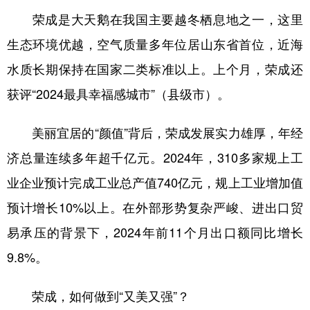
荣成是大天鹅在我国主要越冬栖息地之一，这里
学术中国
乡村振兴
银龄
溯源中国
生态环境优越，空气质量多年位居山东省首位，近海
城市
旅游
能源
会展
水质长期保持在国家二类标准以上。上个月，荣成还
彩票
娱乐
时尚
悦读
获评“2024最具幸福感城市”（县级市）。
公益
一带一路
亚太网
上市公司
美丽宜居的“颜值”背后，荣成发展实力雄厚，年经
文化产业
济总量连续多年超千亿元。2024年，310多家规上工
业企业预计完成工业总产值740亿元，规上工业增加值
地方频道
预计增长10%以上。在外部形势复杂严峻、进出口贸
北京
天津
河北
山西
易承压的背景下，2024年前11个月出口额同比增长
辽宁
吉林
上海
江苏
9.8%。
浙江
安徽
福建
江西
荣成，如何做到“又美又强”？