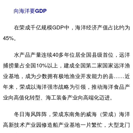
山东
河南
湖北
湖南
向海洋要GDP
广东
广西
海南
重庆
四川
贵州
云南
西藏
在荣成千亿规模GDP中，海洋经济产值占比约为
45%。
陕西
甘肃
青海
宁夏
新疆
内蒙古
黑龙江
水产品产量连续40多年位居全国县级首位，远洋
捕捞量占全国10%以上，建成全国第二家国家远洋渔
多语种频道
业基地，成为少数拥有极地渔业开发能力的县……近
年来，荣成以海洋强市战略为引领，推动海洋食品产
English
Español
Français
عربى
业向高值化转型、海工装备产业向高端化迈进。
Русский язык
日本語
한국어
Deutsch
Português
冬日海风阵阵，荣成东南角的威海（荣成）海洋
高新技术产业园修造船产业基地一片繁忙，大型龙门