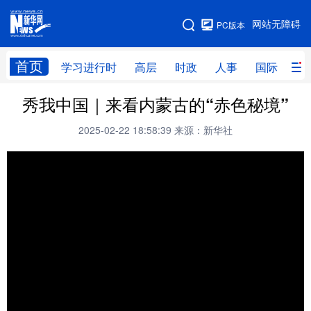
手机版
网站无障碍
PC版本
网站地图
首页
学习进行时
高层
时政
人事
国际
财
秀我中国｜来看内蒙古的“赤色秘境”
学习进行时
高层
时政
人事
2025-02-22 18:58:39
来源：新华社
国际
财经
网评
港澳
台湾
思客智库
全球连线
教育
科技
科创
量子
体育
文化
书画
健康
军事
访谈
视频
图片
政务
法律
中央文件
金融
汽车
食品
人居
信息化
数字经济