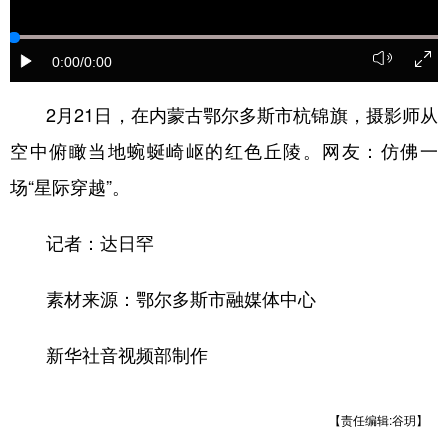
山东
河南
湖北
湖南
广东
广西
海南
重庆
0:00
/0:00
四川
贵州
云南
西藏
2月21日，在内蒙古鄂尔多斯市杭锦旗，摄影师从
陕西
甘肃
青海
宁夏
空中俯瞰当地蜿蜒崎岖的红色丘陵。网友：仿佛一
新疆
内蒙古
黑龙江
场“星际穿越”。
记者：达日罕
多语种频道
English
Español
Français
عربى
素材来源：鄂尔多斯市融媒体中心
Русский язык
日本語
한국어
新华社音视频部制作
Deutsch
Português
【责任编辑:谷玥】