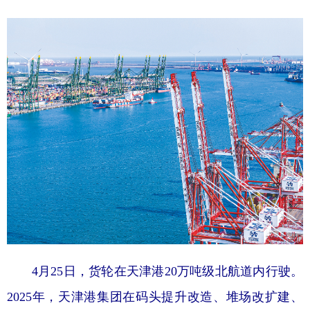
学术中国
乡村振兴
银龄
溯源中国
城市
旅游
能源
会展
彩票
娱乐
时尚
悦读
公益
一带一路
亚太网
上市公司
文化产业
地方频道
北京
天津
河北
山西
辽宁
吉林
上海
江苏
4月25日，货轮在天津港20万吨级北航道内行驶。
浙江
安徽
福建
江西
2025年，天津港集团在码头提升改造、堆场改扩建、