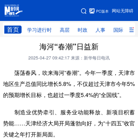
手机版
网站无障碍
PC版本
网站地图
首页
学习进行时
高层
时政
人事
国际
财
海河“春潮”日益新
学习进行时
高层
时政
人事
2025-04-27 09:42:17
来源：新华每日电讯
国际
财经
网评
港澳
荡荡春风，吹来海河“春潮”。今年一季度，天津市
台湾
思客智库
全球连线
教育
地区生产总值同比增长5.8%，不仅超过天津市今年5%
科技
科创
量子
体育
的预期增长目标，也超过一季度5.4%的“全国线”。
文化
书画
健康
军事
访谈
视频
图片
政务
制造业优势牵引、服务业动能释放、新项目积蓄
势能……天津经济大局开局蓬勃向好，为“十四五”收官
法律
中央文件
金融
汽车
关键之年打开新局面。
食品
人居
信息化
数字经济