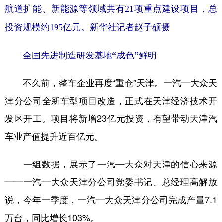
山东
河南
湖北
湖南
航道扩能、新能源等领域共有21项重点建设项目，总
广东
广西
海南
重庆
投资规模约195亿元。新华社记者赵子硕摄
四川
贵州
云南
西藏
全国先进制造研发基地“成色”鲜明
陕西
甘肃
青海
宁夏
不久前，整车企业再度“重仓”天津。一汽—大众天
新疆
内蒙古
黑龙江
津分公司全新车型项目改造，正式在天津经济技术开
发区开工。项目将新增23亿元投资，有望带动天津汽
多语种频道
车业产值提升近百亿元。
English
Español
Français
عربى
一组数据，展示了一汽—大众对天津的信心来源
Русский язык
日本語
한국어
——一汽—大众天津分公司党委书记、总经理高解放
Deutsch
Português
说，今年一季度，一汽—大众天津分公司完成产量7.1
万台，同比增长103%。