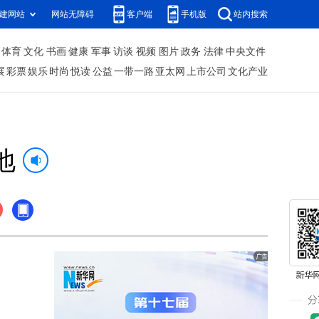
建网站
网站无障碍
客户端
手机版
站内搜索
体育
文化
书画
健康
军事
访谈
视频
图片
政务
法律
中央文件
展
彩票
娱乐
时尚
悦读
公益
一带一路
亚太网
上市公司
文化产业
地