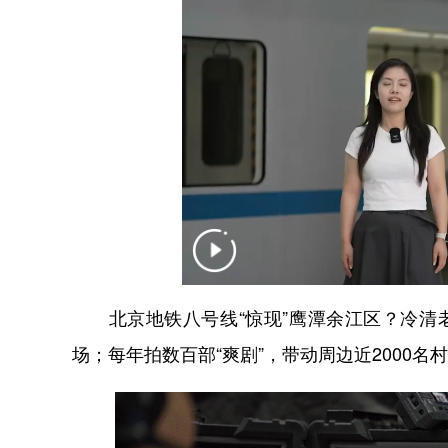
北京地铁八号线“惊现”鹰潭余江区？冷清老
场；每年拍数百部“爽剧”，带动周边近2000名