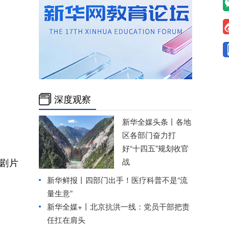
深度观察
新华全媒头条丨
各地
区各部门奋力打
好“十四五”规划收官
剧片
战
新华鲜报丨四部门出手！医疗科普不是“流
量生意”
新华全媒+丨
北京抗洪一线：党员干部把责
任扛在肩头