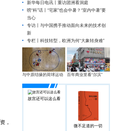
新华每日电讯丨
重访团洲看洞庭
唠“科”话丨“宅家”也会中暑？“室内中暑”要
当心
专访丨与中国携手推动面向未来的技术创
新
专栏丨科技转型，欧洲为何“大象转身难”
与中原结缘的荷球运动
百年商业里看“尔滨”
故宫还可以这么看
资，
微不足道的一切