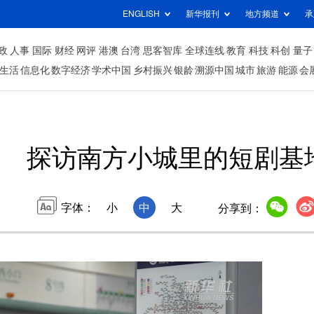
ENGLISH
新华报刊
地方频道
承
政
人事
国际
财经
网评
港澳
台湾
思客智库
全球连线
教育
科技
科创
量子
生活
信息化
数字经济
学术中国
乡村振兴
银龄
溯源中国
城市
旅游
能源
会
探访南方小城里的短剧基
字体：
小
中
大
分享到：