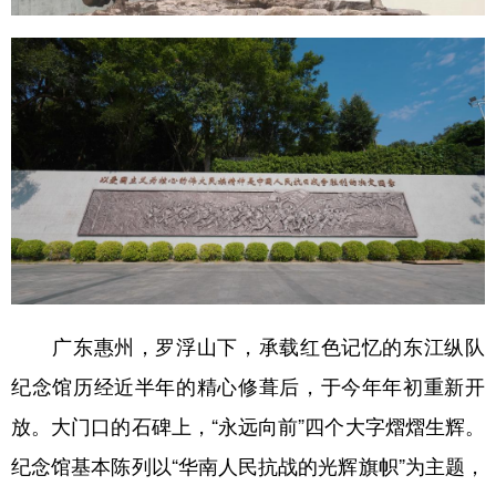
山东
河南
湖北
湖南
广东
广西
海南
重庆
四川
贵州
云南
西藏
陕西
甘肃
青海
宁夏
新疆
内蒙古
黑龙江
多语种频道
English
Español
Français
عربى
广东惠州，罗浮山下，承载红色记忆的东江纵队
Русский язык
日本語
한국어
纪念馆历经近半年的精心修葺后，于今年年初重新开
Deutsch
Português
放。大门口的石碑上，“永远向前”四个大字熠熠生辉。
纪念馆基本陈列以“华南人民抗战的光辉旗帜”为主题，