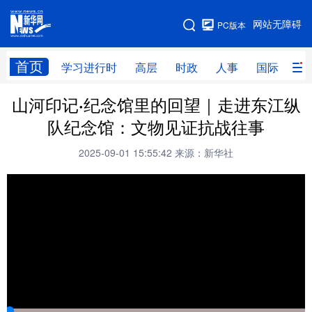
手机版
网站无障碍
PC版本
网站地图
首页
学习进行时
高层
时政
人事
国际
财
山河印记·纪念馆里的回望｜走进东江纵
学习进行时
高层
时政
人事
队纪念馆：文物见证抗战往事
国际
财经
网评
港澳
2025-09-01 15:55:42
来源：新华社
台湾
思客智库
全球连线
教育
科技
科创
量子
体育
文化
书画
健康
军事
访谈
视频
图片
政务
法律
中央文件
金融
汽车
食品
人居
信息化
数字经济