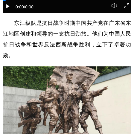
0:00
/0:00
学术中国
乡村振兴
银龄
溯源中国
东江纵队是抗日战争时期中国共产党在广东省东
城市
旅游
能源
会展
江地区创建和领导的一支抗日劲旅。他们为中国人民
彩票
娱乐
时尚
悦读
抗日战争和世界反法西斯战争胜利，立下了卓著功
公益
一带一路
亚太网
上市公司
勋。
文化产业
地方频道
北京
天津
河北
山西
辽宁
吉林
上海
江苏
浙江
安徽
福建
江西