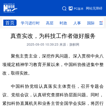
手机版
网站无障碍
PC版本
网站地图
首页
学习进行时
高层
时政
人事
国际
财
真查实改，为科技工作者做好服务
学习进行时
高层
时政
人事
2025-09-05 10:39:23
来源：旗帜网
国际
财经
网评
港澳
聚焦主责主业，深挖作风问题。深入贯彻中央八
台湾
思客智库
全球连线
教育
项规定精神学习教育开展以来，中国科协推进集中整
科技
科创
量子
体育
改，取得实效。
文化
书画
健康
军事
访谈
视频
图片
政务
中国科协党组认真落实主体责任，召开专题会
议、党组会议，认真研究查摆科协层面问题。同时，
法律
中央文件
金融
汽车
紧扣科协直属机关和业务主管全国学会实际，将厉行
食品
人居
信息化
数字经济