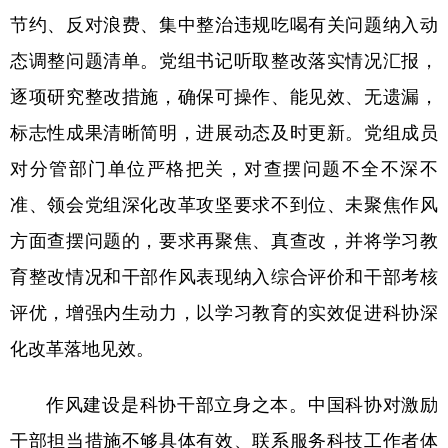
节约、反对浪费、集中整治违规吃喝有关问题纳入动
学术中国
乡村振兴
银龄
溯源中国
态调整问题清单。党组书记听取整改落实情况汇报，
城市
旅游
能源
会展
逐项研究整改措施，确保可操作、能见效、无遗漏，
彩票
娱乐
时尚
悦读
标志性成果清晰简明，进展动态及时更新。党组成员
公益
一带一路
亚太网
上市公司
对分管部门单位严格把关，对查摆问题不全不深不
准、领会党组深化改革攻坚要求不到位、未聚焦作风
文化产业
方面查摆问题的，要求再聚焦、真查改，并将学习教
育整改情况和干部作风表现纳入综合评价和干部考核
地方频道
评优，增强内生动力，以学习教育的实效促进科协深
北京
天津
河北
山西
化改革落地见效。
辽宁
吉林
上海
江苏
作风建设是科协干部立身之本。中国科协对激励
浙江
安徽
福建
江西
干部担当措施不够具体有效、联系服务科技工作者体