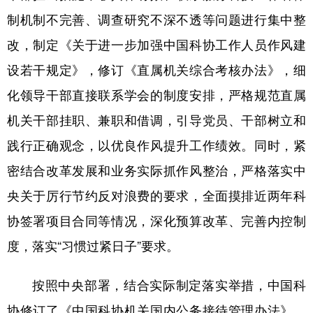
山东
河南
湖北
湖南
制机制不完善、调查研究不深不透等问题进行集中整
广东
广西
海南
重庆
改，制定《关于进一步加强中国科协工作人员作风建
四川
贵州
云南
西藏
设若干规定》，修订《直属机关综合考核办法》，细
陕西
甘肃
青海
宁夏
化领导干部直接联系学会的制度安排，严格规范直属
机关干部挂职、兼职和借调，引导党员、干部树立和
新疆
内蒙古
黑龙江
践行正确观念，以优良作风提升工作绩效。同时，紧
密结合改革发展和业务实际抓作风整治，严格落实中
多语种频道
央关于厉行节约反对浪费的要求，全面摸排近两年科
English
Español
Français
عربى
协签署项目合同等情况，深化预算改革、完善内控制
Русский язык
日本語
한국어
度，落实“习惯过紧日子”要求。
Deutsch
Português
按照中央部署，结合实际制定落实举措，中国科
协修订了《中国科协机关国内公务接待管理办法》，