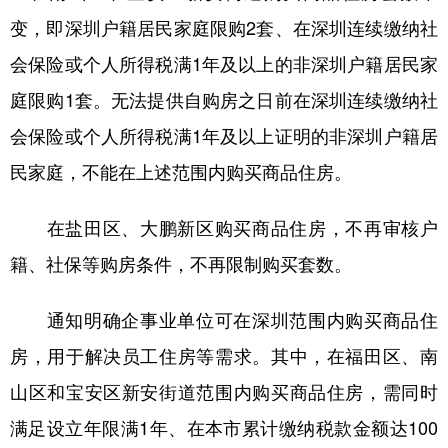
山东
河南
湖北
湖南
变，即深圳户籍居民家庭限购2套、在深圳连续缴纳社
广东
广西
海南
重庆
会保险或个人所得税满1年及以上的非深圳户籍居民家
四川
贵州
云南
西藏
庭限购1套。无法提供自购房之日前在深圳连续缴纳社
陕西
甘肃
青海
宁夏
会保险或个人所得税满1年及以上证明的非深圳户籍居
民家庭，不能在上述范围内购买商品住房。
新疆
内蒙古
黑龙江
在盐田区、大鹏新区购买商品住房，不再审核户
多语种频道
籍、社保等购房条件，不再限制购买套数。
English
Español
Français
عربى
通知明确企事业单位可在深圳范围内购买商品住
Русский язык
日本語
한국어
房，用于解决员工住房等需求。其中，在福田区、南
Deutsch
Português
山区和宝安区新安街道范围内购买商品住房，需同时
满足设立年限满1年、在本市累计缴纳税款金额达100