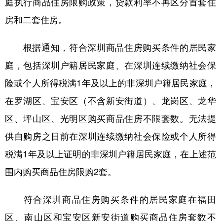
庭执行商品住房限购政策，贷款利率不再区分首套住
房和二套住房。
学术中国
乡村振兴
银龄
溯源中国
城市
旅游
能源
会展
根据通知，符合深圳商品住房购买条件的居民家
彩票
娱乐
时尚
悦读
庭，包括深圳户籍居民家庭、在深圳连续缴纳社会保
公益
一带一路
亚太网
上市公司
险或个人所得税满1年及以上的非深圳户籍居民家庭，
在罗湖区、宝安区（不含新安街道）、龙岗区、龙华
文化产业
区、坪山区、光明区购买商品住房不限套数。无法提
供自购房之日前在深圳连续缴纳社会保险或个人所得
地方频道
税满1年及以上证明的非深圳户籍居民家庭，在上述范
北京
天津
河北
山西
围内购买商品住房限购2套。
辽宁
吉林
上海
江苏
符合深圳商品住房购买条件的居民家庭在福田
浙江
安徽
福建
江西
区、南山区和宝安区新安街道购买商品住房套数不