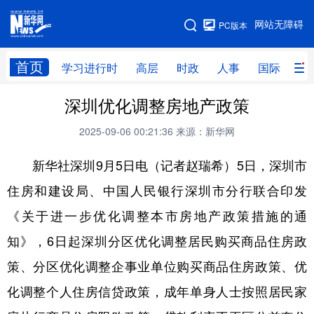
手机版
网站无障碍
PC版本
网站地图
首页
学习进行时
高层
时政
人事
国际
财
深圳优化调整房地产政策
学习进行时
高层
时政
人事
2025-09-06 00:21:36
来源：新华网
国际
财经
网评
港澳
新华社深圳9月5日电（记者赵瑞希）5日，深圳市
台湾
思客智库
全球连线
教育
住房和建设局、中国人民银行深圳市分行联合印发
科技
科创
量子
体育
《关于进一步优化调整本市房地产政策措施的通
文化
书画
健康
军事
知》，6日起深圳分区优化调整居民购买商品住房政
访谈
视频
图片
政务
策、分区优化调整企事业单位购买商品住房政策、优
法律
中央文件
金融
汽车
化调整个人住房信贷政策，成年单身人士按照居民家
食品
人居
信息化
数字经济