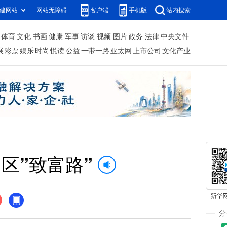
建网站
网站无障碍
客户端
手机版
站内搜索
体育
文化
书画
健康
军事
访谈
视频
图片
政务
法律
中央文件
展
彩票
娱乐
时尚
悦读
公益
一带一路
亚太网
上市公司
文化产业
区”致富路”