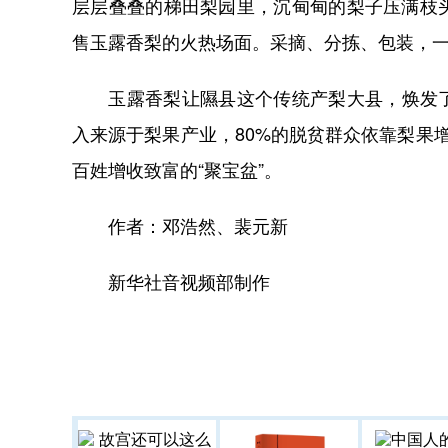
层层叠叠的梯田梨园里，沉甸甸的梨子压满枝
售玉露香梨的火热场面。采摘、分拣、包装，一
玉露香梨让隰县这个传统产梨大县，焕发了新
入来源于梨果产业，80%的脱贫群众依靠梨果
百姓增收致富的“聚宝盆”。
作者：邓浩然、裴元新
新华社音视频部制作