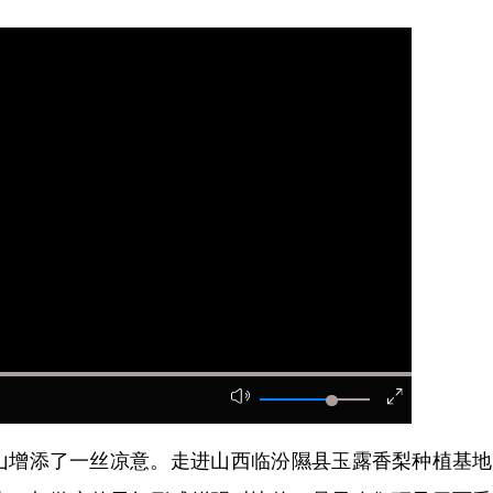
增添了一丝凉意。走进山西临汾隰县玉露香梨种植基地