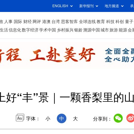
ENGLISH
新华报刊
地方频道
承
政
人事
国际
财经
网评
港澳
台湾
思客智库
全球连线
教育
科技
科创
量子
生活
信息化
数字经济
学术中国
乡村振兴
银龄
溯源中国
城市
旅游
能源
会
上好“丰”景｜一颗香梨里的山
字体：
小
中
大
分享到：