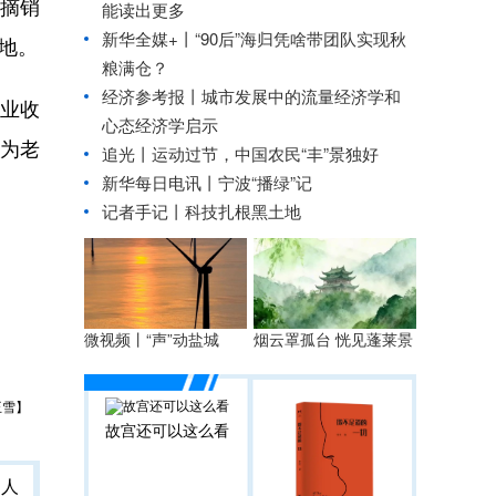
摘销
能读出更多
新华全媒+丨
“90后”海归凭啥带团队实现秋
地。
粮满仓？
经济参考报丨
城市发展中的流量经济学和
业收
心态经济学启示
成为老
追光丨
运动过节，中国农民“丰”景独好
新华每日电讯丨
宁波“播绿”记
记者手记丨科技扎根黑土地
微视频丨“声”动盐城
烟云罩孤台 恍见蓬莱景
王雪】
故宫还可以这么看