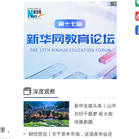
深度观察
新华全媒头条丨
山河
共织千载梦 薪火相
传焕新颜
里，
财经慧说丨关于资本市场，这场发布会还