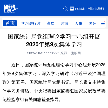
手机版
网站无障碍
PC版本
网站地图
首页
学习进行时
高层
时政
人事
国际
财
国家统计局党组理论学习中心组开展
学习进行时
高层
时政
人事
2025年第9次集体学习
国际
财经
网评
港澳
2025-10-27 11:05:25
来源：旗帜网
台湾
思客智库
全球连线
教育
近日，国家统计局党组理论学习中心组开展2025
科技
科创
量子
体育
年第9次集体学习，深入学习研讨《习近平谈治国理
文化
书画
健康
军事
政》第五卷。国家统计局党组书记、局长康义主持集
访谈
视频
图片
政务
体学习并讲话。中央纪委国家监委驻国家发展改革委
法律
中央文件
金融
汽车
纪检监察组有关同志莅会指导。
食品
人居
信息化
数字经济