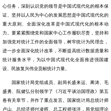
山东
河南
湖北
湖南
心任务，深刻认识党的领导是中国式现代化的根本保
广东
广西
海南
重庆
证、坚持以人民为中心的发展思想是中国式现代化的
四川
贵州
云南
西藏
重大原则、全面深化改革是中国式现代化的根本动
力。要紧紧围绕党和国家中心工作履职尽责，坚持和
陕西
甘肃
青海
宁夏
加强党对统计工作的全面领导，树牢统计为民理念，
新疆
内蒙古
黑龙江
进一步全面深化统计改革，不断提高统计数据质量和
统计服务水平，为以中国式现代化全面推进强国建
多语种频道
设、民族复兴伟业贡献统计力量。
English
Español
Français
عربى
国家统计局党组成员、副局长盛来运、蔺涛、毛
Русский язык
日本語
한국어
盛勇、阮健弘分别领学了《习近平谈治国理政》第五
Deutsch
Português
卷有关章节，并作了重点发言。国家统计局总统计师
卢山、总经济师付凌晖、总工程师张洋，局党组理论