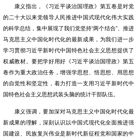
康义指出，《习近平谈治国理政》第五卷是对党
学术中国
乡村振兴
银龄
溯源中国
的二十大以来党领导人民推进中国式现代化伟大实践
城市
旅游
能源
会展
的科学总结，集中展现了我们党坚持“两个结合”、推进
彩票
娱乐
时尚
悦读
马克思主义中国化时代化的最新成果，为我们进一步
学习贯彻习近平新时代中国特色社会主义思想提供了
公益
一带一路
亚太网
上市公司
权威教材。要把学好用好《习近平谈治国理政》第五
文化产业
卷作为重大政治任务，增强学思想、悟思想、用思想
的自觉性和坚定性，着力打造一支用习近平新时代中
地方频道
国特色社会主义思想武装头脑的统计干部队伍。
北京
天津
河北
山西
康义强调，要加深对马克思主义中国化时代化最
辽宁
吉林
上海
江苏
新成果的理解，深刻认识以中国式现代化全面推进强
浙江
安徽
福建
江西
国建设、民族复兴伟业是新时代新征程党和国家的中