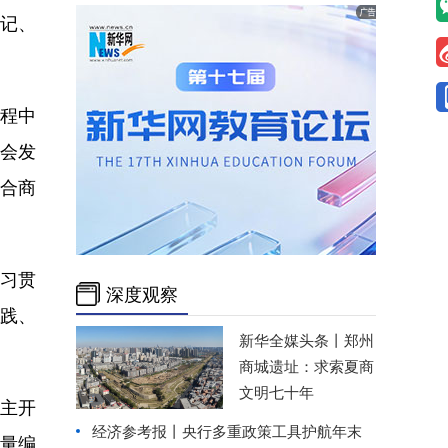
记、
程中
社会发
合商
习贯
深度观察
践、
新华全媒头条丨
郑州
商城遗址：求索夏商
文明七十年
主开
经济参考报丨
央行多重政策工具护航年末
质量编