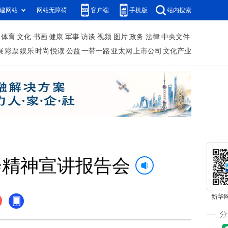
建网站
网站无障碍
客户端
手机版
站内搜索
体育
文化
书画
健康
军事
访谈
视频
图片
政务
法律
中央文件
展
彩票
娱乐
时尚
悦读
公益
一带一路
亚太网
上市公司
文化产业
会精神宣讲报告会