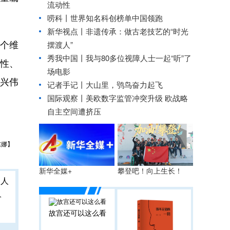
流动性
唠科丨世界知名科创榜单中国领跑
新华视点丨
非遗传承：做古老技艺的“时光
两个维
摆渡人”
秀我中国丨
我与80多位视障人士一起“听”了
动性、
场电影
兴伟
记者手记丨大山里，鸮鸟奋力起飞
国际观察丨
美欧数字监管冲突升级 欧战略
自主空间遭挤压
东娜】
攀登吧！向上生长！
新华全媒+
人
故宫还可以这么看