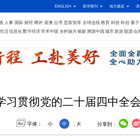
ENGLISH
新华报刊
地方频道
承
政
人事
国际
财经
网评
港澳
台湾
思客智库
全球连线
教育
科技
科创
量子
生活
信息化
数字经济
学术中国
乡村振兴
银龄
溯源中国
城市
旅游
能源
会
学习贯彻党的二十届四中全
字体：
小
中
大
分享到：