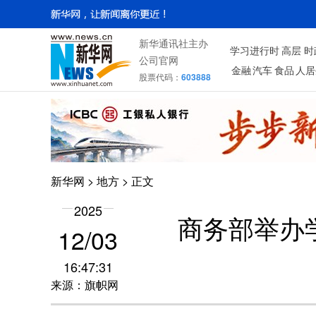
新华通讯社主办
学习进行时
高层
时
公司官网
金融
汽车
食品
人居
股票代码：
603888
新华网
>
地方
> 正文
2025
商务部举办
12/03
16:47:31
来源：旗帜网