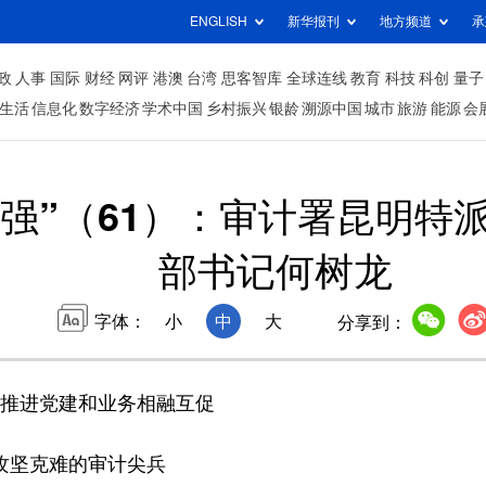
ENGLISH
新华报刊
地方频道
承
政
人事
国际
财经
网评
港澳
台湾
思客智库
全球连线
教育
科技
科创
量子
生活
信息化
数字经济
学术中国
乡村振兴
银龄
溯源中国
城市
旅游
能源
会
四强”（61）：审计署昆明特
部书记何树龙
字体：
小
中
大
分享到：
”推进党建和业务相融互促
攻坚克难的审计尖兵