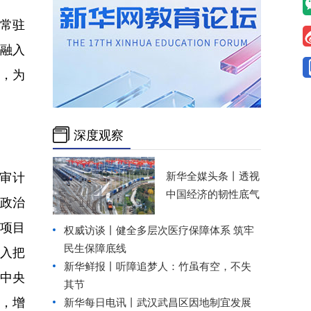
常驻
作融入
，为
深度观察
审计
新华全媒头条丨
透视
中国经济的韧性底气
持政治
项目
权威访谈丨健全多层次医疗保障体系 筑牢
民生保障底线
入把
新华鲜报丨听障追梦人：竹虽有空，不失
中央
其节
”，增
新华每日电讯丨
武汉武昌区因地制宜发展