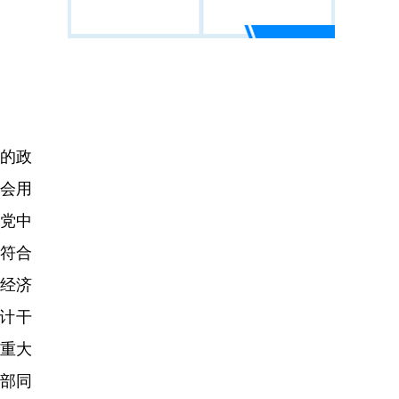
的政
学会用
动党中
符合
经济
计干
中重大
支部同