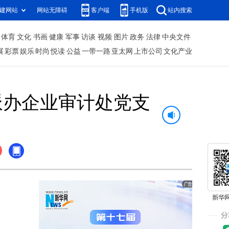
建网站
网站无障碍
客户端
手机版
站内搜索
体育
文化
书画
健康
军事
访谈
视频
图片
政务
法律
中央文件
展
彩票
娱乐
时尚
悦读
公益
一带一路
亚太网
上市公司
文化产业
派办企业审计处党支