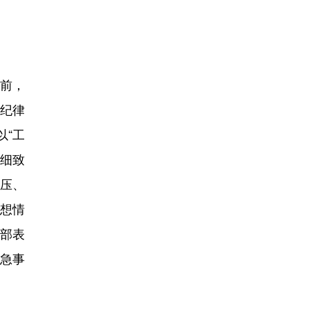
前，
纪律
以“工
谨细致
压、
想情
部表
办急事