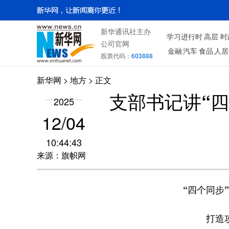
新华通讯社主办
学习进行时
高层
时
公司官网
金融
汽车
食品
人居
股票代码：
603888
新华网
>
地方
> 正文
支部书记讲“
2025
12/04
10:44:43
来源：旗帜网
“四个同步
打造