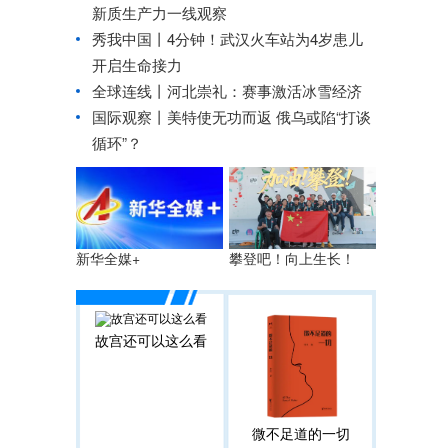
新质生产力一线观察
秀我中国丨
4分钟！武汉火车站为4岁患儿
开启生命接力
全球连线丨
河北崇礼：赛事激活冰雪经济
国际观察丨
美特使无功而返 俄乌或陷“打谈
循环”？
攀登吧！向上生长！
新华全媒+
故宫还可以这么看
微不足道的一切