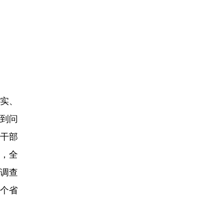
实、
遇到问
员干部
下，全
在调查
6个省