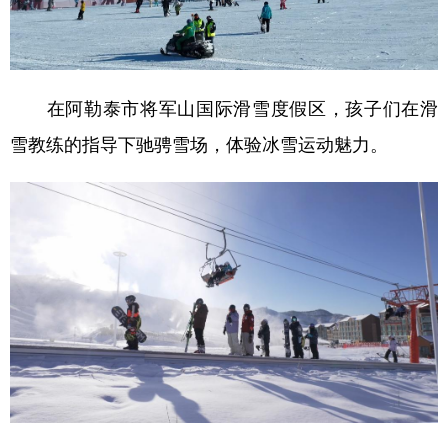
山东
河南
湖北
湖南
广东
广西
海南
重庆
四川
贵州
云南
西藏
在阿勒泰市将军山国际滑雪度假区，孩子们在滑
陕西
甘肃
青海
宁夏
雪教练的指导下驰骋雪场，体验冰雪运动魅力。
新疆
内蒙古
黑龙江
多语种频道
English
Español
Français
عربى
Русский язык
日本語
한국어
Deutsch
Português