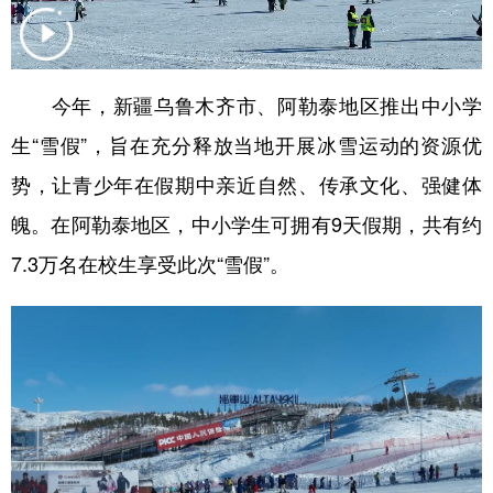
学术中国
乡村振兴
银龄
溯源中国
城市
旅游
能源
会展
今年，新疆乌鲁木齐市、阿勒泰地区推出中小学
彩票
娱乐
时尚
悦读
生“雪假”，旨在充分释放当地开展冰雪运动的资源优
公益
一带一路
亚太网
上市公司
势，让青少年在假期中亲近自然、传承文化、强健体
魄。在阿勒泰地区，中小学生可拥有9天假期，共有约
文化产业
7.3万名在校生享受此次“雪假”。
地方频道
北京
天津
河北
山西
辽宁
吉林
上海
江苏
浙江
安徽
福建
江西