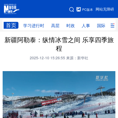
手机版
网站无障碍
PC版本
网站地图
首页
学习进行时
高层
时政
人事
国际
财
新疆阿勒泰：纵情冰雪之间 乐享四季旅
学习进行时
高层
时政
人事
程
国际
财经
网评
港澳
2025-12-10 15:26:55
来源：新华社
台湾
思客智库
全球连线
教育
科技
科创
量子
体育
文化
书画
健康
军事
访谈
视频
图片
政务
法律
中央文件
金融
汽车
食品
人居
信息化
数字经济