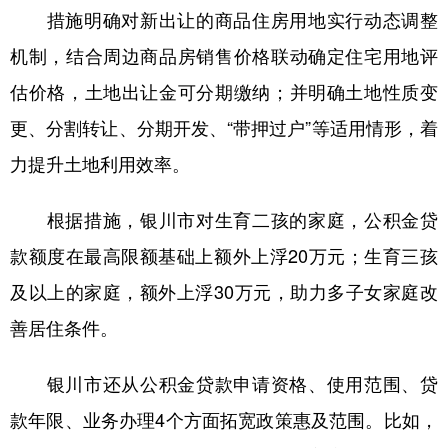
措施明确对新出让的商品住房用地实行动态调整
学术中国
乡村振兴
银龄
溯源中国
机制，结合周边商品房销售价格联动确定住宅用地评
城市
旅游
能源
会展
估价格，土地出让金可分期缴纳；并明确土地性质变
彩票
娱乐
时尚
悦读
更、分割转让、分期开发、“带押过户”等适用情形，着
力提升土地利用效率。
公益
一带一路
亚太网
上市公司
文化产业
根据措施，银川市对生育二孩的家庭，公积金贷
款额度在最高限额基础上额外上浮20万元；生育三孩
地方频道
及以上的家庭，额外上浮30万元，助力多子女家庭改
善居住条件。
北京
天津
河北
山西
辽宁
吉林
上海
江苏
银川市还从公积金贷款申请资格、使用范围、贷
浙江
安徽
福建
江西
款年限、业务办理4个方面拓宽政策惠及范围。比如，