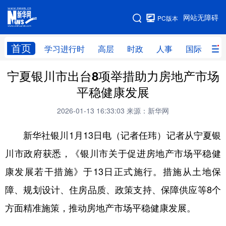
手机版
网站无障碍
PC版本
网站地图
首页
学习进行时
高层
时政
人事
国际
财
宁夏银川市出台8项举措助力房地产市场
学习进行时
高层
时政
人事
平稳健康发展
国际
财经
网评
港澳
2026-01-13 16:33:03
来源：新华网
台湾
思客智库
全球连线
教育
新华社银川1月13日电（记者任玮）记者从宁夏银
科技
科创
量子
体育
川市政府获悉，《银川市关于促进房地产市场平稳健
文化
书画
健康
军事
康发展若干措施》于13日正式施行。措施从土地保
访谈
视频
图片
政务
障、规划设计、住房品质、政策支持、保障供应等8个
法律
中央文件
金融
汽车
方面精准施策，推动房地产市场平稳健康发展。
食品
人居
信息化
数字经济