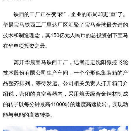
山东
河南
湖北
湖南
铁西的工厂正在变“轻”，企业的布局却更“重”了。
广东
广西
海南
重庆
华晨宝马铁西工厂里达厂区汇聚了宝马全球最先进的
四川
贵州
云南
西藏
技术和制造理念，其150亿元人民币的总投资创下宝马
陕西
甘肃
青海
宁夏
在华单项投资之最。
新疆
内蒙古
黑龙江
离开华晨宝马铁西工厂，记者走进沈阳微控飞轮
多语种频道
技术股份有限公司生产车间，一个个形似集装箱的产
品整齐排列，等待发运。公司相关负责人打开箱门介
English
Español
Français
عربى
绍说，密闭的真空容器内，采用航天级合金钢材制成
Русский язык
日本語
한국어
的转子以每分钟最高41000转的速度高速旋转，实现动
Deutsch
Português
能与电能的高效转换。