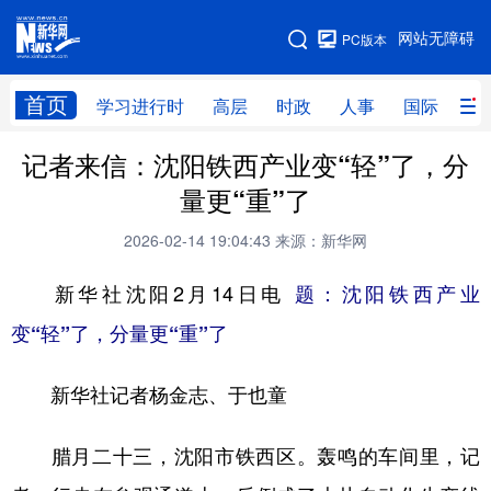
手机版
网站无障碍
PC版本
网站地图
首页
学习进行时
高层
时政
人事
国际
财
记者来信：沈阳铁西产业变“轻”了，分
学习进行时
高层
时政
人事
量更“重”了
国际
财经
网评
港澳
2026-02-14 19:04:43
来源：新华网
台湾
思客智库
全球连线
教育
新华社沈阳2月14日电
题：沈阳铁西产业
科技
科创
量子
体育
变“轻”了，分量更“重”了
文化
书画
健康
军事
新华社记者杨金志、于也童
访谈
视频
图片
政务
法律
中央文件
金融
汽车
腊月二十三，沈阳市铁西区。轰鸣的车间里，记
食品
人居
信息化
数字经济