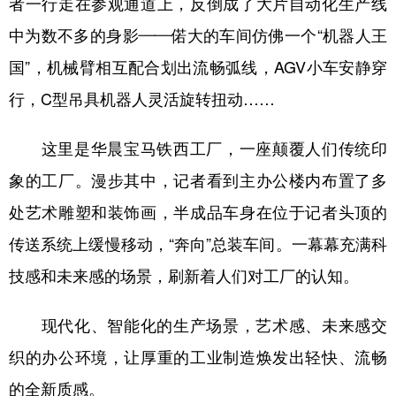
者一行走在参观通道上，反倒成了大片自动化生产线
中为数不多的身影——偌大的车间仿佛一个“机器人王
学术中国
乡村振兴
银龄
溯源中国
国”，机械臂相互配合划出流畅弧线，AGV小车安静穿
城市
旅游
能源
会展
行，C型吊具机器人灵活旋转扭动……
彩票
娱乐
时尚
悦读
公益
一带一路
亚太网
上市公司
这里是华晨宝马铁西工厂，一座颠覆人们传统印
象的工厂。漫步其中，记者看到主办公楼内布置了多
文化产业
处艺术雕塑和装饰画，半成品车身在位于记者头顶的
传送系统上缓慢移动，“奔向”总装车间。一幕幕充满科
地方频道
技感和未来感的场景，刷新着人们对工厂的认知。
北京
天津
河北
山西
现代化、智能化的生产场景，艺术感、未来感交
辽宁
吉林
上海
江苏
织的办公环境，让厚重的工业制造焕发出轻快、流畅
浙江
安徽
福建
江西
的全新质感。