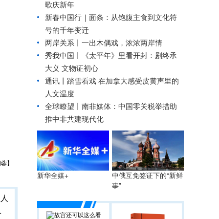
歌庆新年
新春中国行｜面条：从饱腹主食到文化符
号的千年变迁
两岸关系丨
一出木偶戏，浓浓两岸情
秀我中国丨
《太平年》里看开封：剧终承
大义 文物证初心
通讯丨踏雪看戏 在加拿大感受皮黄声里的
人文温度
全球瞭望丨南非媒体：中国零关税举措助
推中非共建现代化
胡蓉】
中俄互免签证下的“新鲜
新华全媒+
事”
人