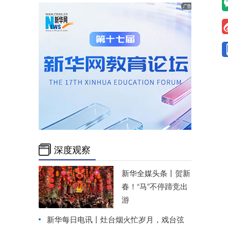
深度观察
新华全媒头条丨
贺新
春！“马”不停蹄竞出
游
新华每日电讯丨
灶台烟火忙岁月，戏台弦