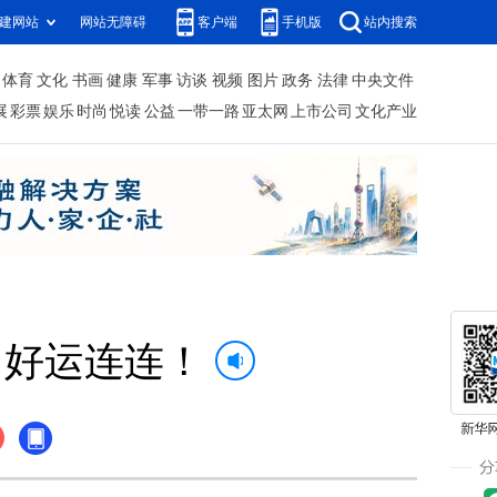
建网站
网站无障碍
客户端
手机版
站内搜索
体育
文化
书画
健康
军事
访谈
视频
图片
政务
法律
中央文件
展
彩票
娱乐
时尚
悦读
公益
一带一路
亚太网
上市公司
文化产业
，好运连连！