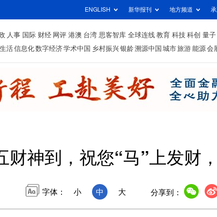
ENGLISH
新华报刊
地方频道
承
政
人事
国际
财经
网评
港澳
台湾
思客智库
全球连线
教育
科技
科创
量子
生活
信息化
数字经济
学术中国
乡村振兴
银龄
溯源中国
城市
旅游
能源
会
五财神到，祝您“马”上发财
字体：
小
中
大
分享到：