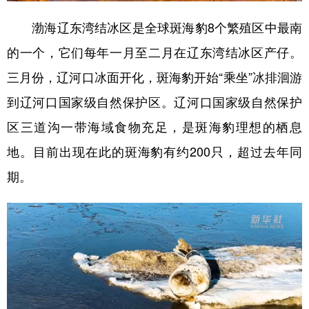
山东
河南
湖北
湖南
渤海辽东湾结冰区是全球斑海豹8个繁殖区中最南
广东
广西
海南
重庆
的一个，它们每年一月至二月在辽东湾结冰区产仔。
四川
贵州
云南
西藏
三月份，辽河口冰面开化，斑海豹开始“乘坐”冰排洄游
陕西
甘肃
青海
宁夏
到辽河口国家级自然保护区。辽河口国家级自然保护
新疆
内蒙古
黑龙江
区三道沟一带海域食物充足，是斑海豹理想的栖息
地。目前出现在此的斑海豹有约200只，超过去年同
多语种频道
期。
English
Español
Français
عربى
Русский язык
日本語
한국어
Deutsch
Português