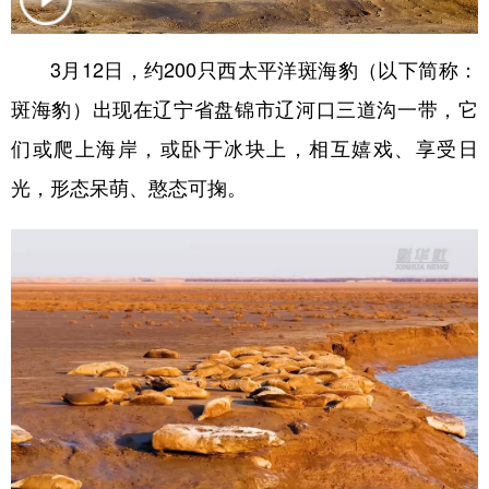
学术中国
乡村振兴
银龄
溯源中国
3月12日，约200只西太平洋斑海豹（以下简称：
城市
旅游
能源
会展
斑海豹）出现在辽宁省盘锦市辽河口三道沟一带，它
彩票
娱乐
时尚
悦读
们或爬上海岸，或卧于冰块上，相互嬉戏、享受日
公益
一带一路
亚太网
上市公司
光，形态呆萌、憨态可掬。
文化产业
地方频道
北京
天津
河北
山西
辽宁
吉林
上海
江苏
浙江
安徽
福建
江西