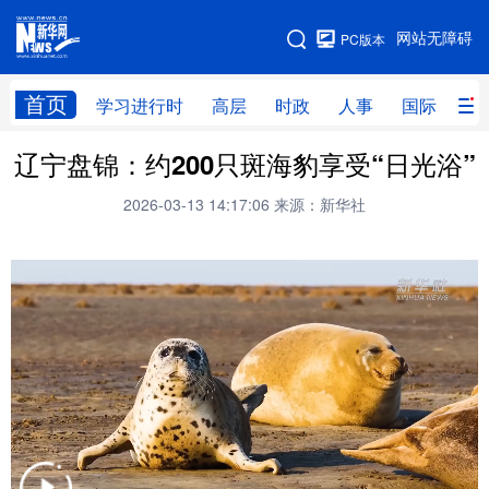
手机版
网站无障碍
PC版本
网站地图
首页
学习进行时
高层
时政
人事
国际
财
辽宁盘锦：约200只斑海豹享受“日光浴”
学习进行时
高层
时政
人事
2026-03-13 14:17:06
来源：新华社
国际
财经
网评
港澳
台湾
思客智库
全球连线
教育
科技
科创
量子
体育
文化
书画
健康
军事
访谈
视频
图片
政务
法律
中央文件
金融
汽车
食品
人居
信息化
数字经济