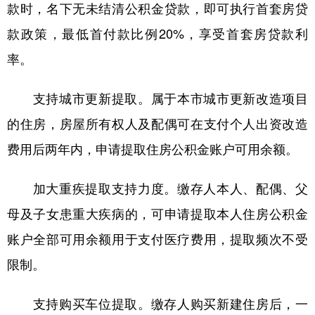
山东
河南
湖北
湖南
款时，名下无未结清公积金贷款，即可执行首套房贷
款政策，最低首付款比例20%，享受首套房贷款利
广东
广西
海南
重庆
率。
四川
贵州
云南
西藏
陕西
甘肃
青海
宁夏
支持城市更新提取。属于本市城市更新改造项目
新疆
内蒙古
黑龙江
的住房，房屋所有权人及配偶可在支付个人出资改造
费用后两年内，申请提取住房公积金账户可用余额。
多语种频道
加大重疾提取支持力度。缴存人本人、配偶、父
English
Español
Français
عربى
母及子女患重大疾病的，可申请提取本人住房公积金
Русский язык
日本語
한국어
账户全部可用余额用于支付医疗费用，提取频次不受
限制。
Deutsch
Português
支持购买车位提取。缴存人购买新建住房后，一