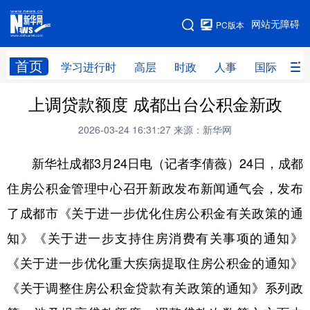
手机版
网站无障碍
PC版本
网站地图
首页
学习进行时
高层
时政
人事
国际
财
上调贷款额度 成都出台公积金新政
学习进行时
高层
时政
人事
2026-03-24 16:31:27
来源：新华网
国际
财经
网评
港澳
新华社成都3月24日电（记者李倩薇）24日，成都
台湾
思客智库
全球连线
教育
住房公积金管理中心召开新政发布新闻通气会，发布
科技
科创
量子
体育
了成都市《关于进一步优化住房公积金有关政策的通
文化
书画
健康
军事
知》《关于进一步支持住房消费有关事项的通知》
访谈
视频
图片
政务
《关于进一步优化重大疾病提取住房公积金的通知》
法律
中央文件
金融
汽车
《关于调整住房公积金贷款有关政策的通知》系列政
食品
人居
信息化
数字经济