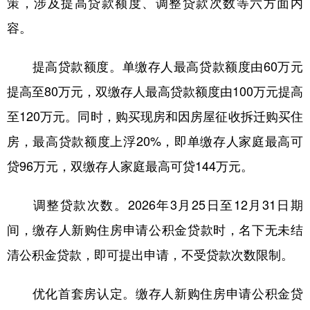
策，涉及提高贷款额度、调整贷款次数等六方面内
容。
学术中国
乡村振兴
银龄
溯源中国
城市
旅游
能源
会展
提高贷款额度。单缴存人最高贷款额度由60万元
彩票
娱乐
时尚
悦读
提高至80万元，双缴存人最高贷款额度由100万元提高
公益
一带一路
亚太网
上市公司
至120万元。同时，购买现房和因房屋征收拆迁购买住
房，最高贷款额度上浮20%，即单缴存人家庭最高可
文化产业
贷96万元，双缴存人家庭最高可贷144万元。
地方频道
调整贷款次数。2026年3月25日至12月31日期
北京
天津
河北
山西
间，缴存人新购住房申请公积金贷款时，名下无未结
清公积金贷款，即可提出申请，不受贷款次数限制。
辽宁
吉林
上海
江苏
浙江
安徽
福建
江西
优化首套房认定。缴存人新购住房申请公积金贷