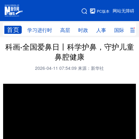
手机版
网站无障碍
PC版本
网站地图
首页
学习进行时
高层
时政
人事
国际
财
科画·全国爱鼻日丨科学护鼻，守护儿童
学习进行时
高层
时政
人事
鼻腔健康
国际
财经
网评
港澳
2026-04-11 07:54:09
来源：新华社
台湾
思客智库
全球连线
教育
科技
科创
量子
体育
文化
书画
健康
军事
访谈
视频
图片
政务
法律
中央文件
金融
汽车
食品
人居
信息化
数字经济