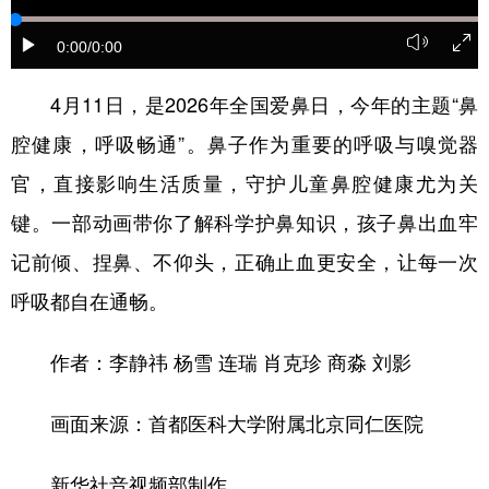
学术中国
乡村振兴
银龄
溯源中国
0:00
/0:00
城市
旅游
能源
会展
4月11日，是2026年全国爱鼻日，今年的主题“鼻
彩票
娱乐
时尚
悦读
腔健康，呼吸畅通”。鼻子作为重要的呼吸与嗅觉器
公益
一带一路
亚太网
上市公司
官，直接影响生活质量，守护儿童鼻腔健康尤为关
键。一部动画带你了解科学护鼻知识，孩子鼻出血牢
文化产业
记前倾、捏鼻、不仰头，正确止血更安全，让每一次
呼吸都自在通畅。
地方频道
北京
天津
河北
山西
作者：李静祎 杨雪 连瑞 肖克珍 商淼 刘影
辽宁
吉林
上海
江苏
画面来源：首都医科大学附属北京同仁医院
浙江
安徽
福建
江西
新华社音视频部制作