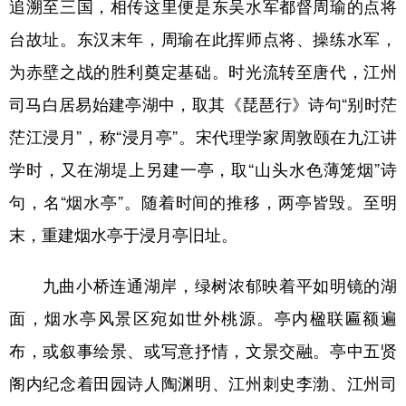
追溯至三国，相传这里便是东吴水军都督周瑜的点将
台故址。东汉末年，周瑜在此挥师点将、操练水军，
为赤壁之战的胜利奠定基础。时光流转至唐代，江州
司马白居易始建亭湖中，取其《琵琶行》诗句“别时茫
茫江浸月”，称“浸月亭”。宋代理学家周敦颐在九江讲
学时，又在湖堤上另建一亭，取“山头水色薄笼烟”诗
句，名“烟水亭”。随着时间的推移，两亭皆毁。至明
末，重建烟水亭于浸月亭旧址。
九曲小桥连通湖岸，绿树浓郁映着平如明镜的湖
面，烟水亭风景区宛如世外桃源。亭内楹联匾额遍
布，或叙事绘景、或写意抒情，文景交融。亭中五贤
阁内纪念着田园诗人陶渊明、江州刺史李渤、江州司