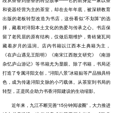
段从茶香到墨香的转型故事——它的前身是一家以茶
和瓷器经营为主的茶室，却在去年年底，被深耕教育
出版的老板转型改造为书店，这份看似“不划算”的选
择，藏着对浔阳本土文化的热爱与传承之心。书店保
留了老民居的原有结构，仅做后期维护，青砖黛瓦间
藏着岁月的温润。店内书籍以江西本土典籍为主，
《在庐山遇见王阳明》《南宋江西散文研究》《南游
杂忆庐山游记》等书籍尤为显眼。除了书籍，书局还
打造了专属浔阳文创，“浔阳八景”冰箱贴等产品独具特
色，成为传递浔阳文脉的小巧载体。从茶室到书局的
转型，正是民企助力书香浔阳建设的生动缩影。
近年来，九江不断完善“15分钟阅读圈”，大力推进