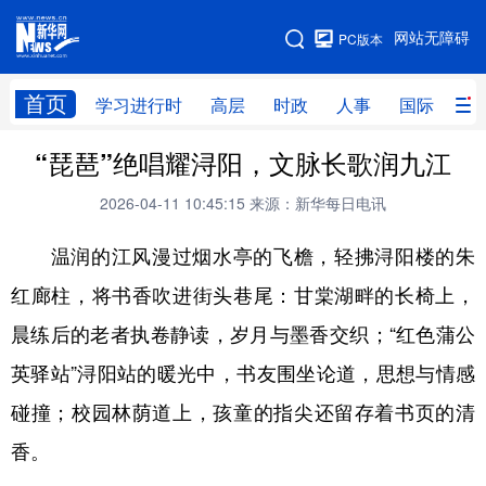
手机版
网站无障碍
PC版本
网站地图
首页
学习进行时
高层
时政
人事
国际
财
“琵琶”绝唱耀浔阳，文脉长歌润九江
学习进行时
高层
时政
人事
2026-04-11 10:45:15
来源：新华每日电讯
国际
财经
网评
港澳
温润的江风漫过烟水亭的飞檐，轻拂浔阳楼的朱
台湾
思客智库
全球连线
教育
红廊柱，将书香吹进街头巷尾：甘棠湖畔的长椅上，
科技
科创
量子
体育
晨练后的老者执卷静读，岁月与墨香交织；“红色蒲公
文化
书画
健康
军事
英驿站”浔阳站的暖光中，书友围坐论道，思想与情感
访谈
视频
图片
政务
碰撞；校园林荫道上，孩童的指尖还留存着书页的清
法律
中央文件
金融
汽车
香。
食品
人居
信息化
数字经济