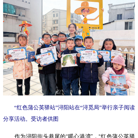
“红色蒲公英驿站”浔阳站在“浔觅局”举行亲子阅读
分享活动。受访者供图
作为浔阳街头巷尾的“暖心港湾”，“红色蒲公英驿