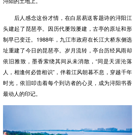
浔阳的土地上。
后人感念这份才情，在白居易送客题诗的浔阳江
头建起了琵琶亭。因历代屡毁屡建，古亭的原址和形
制早已变迁。1988年，九江市政府在长江大桥东侧选
址重建了今日的琵琶亭。岁月流转，亭台历经风雨却
依旧雅致，墨香萦绕其间从未消散，“同是天涯沦落
人，相逢何必曾相识”，伴着江风朝暮不息，穿越千年
时光，依旧叩击着每个到访者的心灵，成为浔阳书香
最动人的印记。