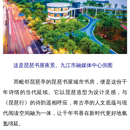
这是琵琶书屋夜景。九江市融媒体中心供图
而毗邻琵琶亭的琵琶书屋城市书房，便是这份千
年诗情的当代延续。它以琵琶造型为设计灵感，与
《琵琶行》的诗韵遥相呼应，将古亭的人文底蕴与现
代阅读空间融为一体，让千年书香在新时代更好地氤
氲绵延。