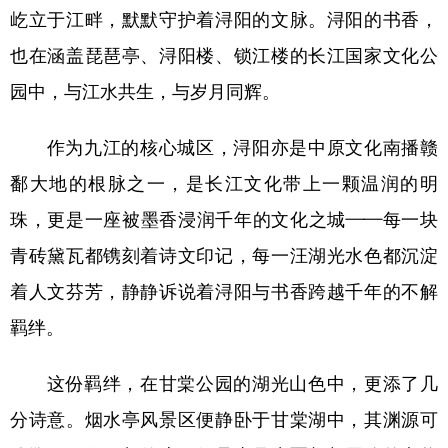
屹立于江畔，默默守护着浔阳的文脉。浔阳的书香，
也在涵盖琵琶亭、浔阳楼、锁江楼的长江国家文化公
园中，与江水共生，与岁月同辉。
作为九江的核心城区，浔阳亦是中原文化南播赣
鄱大地的根脉之一，是长江文化带上一颗温润的明
珠，更是一座被墨香浸润千年的文化之城——每一块
青砖黛瓦都镌刻着诗文印记，每一汪湖光水色都沉淀
着人文芬芳，静静诉说着浔阳与书香跨越千年的不解
羁绊。
这份羁绊，在甘棠公园的湖光山色中，更添了几
分诗意。烟水亭风景区便静卧于甘棠湖中，其渊源可