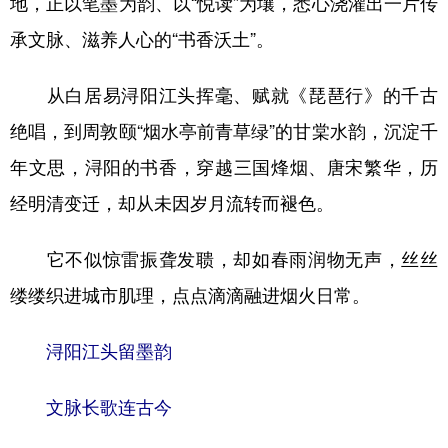
地，正以笔墨为韵、以“悦读”为壤，悉心浇灌出一片传
山东
河南
湖北
湖南
承文脉、滋养人心的“书香沃土”。
广东
广西
海南
重庆
四川
贵州
云南
西藏
从白居易浔阳江头挥毫、赋就《琵琶行》的千古
绝唱，到周敦颐“烟水亭前青草绿”的甘棠水韵，沉淀千
陕西
甘肃
青海
宁夏
年文思，浔阳的书香，穿越三国烽烟、唐宋繁华，历
新疆
内蒙古
黑龙江
经明清变迁，却从未因岁月流转而褪色。
多语种频道
它不似惊雷振聋发聩，却如春雨润物无声，丝丝
English
Español
Français
عربى
缕缕织进城市肌理，点点滴滴融进烟火日常。
Русский язык
日本語
한국어
浔阳江头留墨韵
Deutsch
Português
文脉长歌连古今