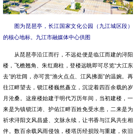
图为琵琶亭，长江国家文化公园（九江城区段）
的核心地标。九江市融媒体中心供图
从琵琶亭沿江而行，不远处便是临江而建的浔阳
楼，飞檐翘角、朱红廊柱，登楼远眺即可尽览“大江东
去”的壮阔，亦可赏“渔火点点、江风拂面”的温婉。再
往江畔望去，锁江楼巍然矗立，沉淀着四百余载的岁
月沧桑。这座楼始建于明代万历年间，当初建楼，一
来是为镇锁江涛、护佑江畔百姓免受水患，二来是为
祈求浔阳文风昌盛、文脉永续，让书香与江风共生相
伴。数百余载风雨侵蚀，楼塔历经损毁与重建，依旧