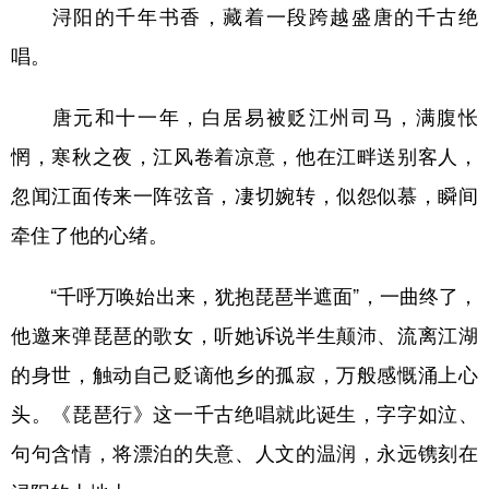
浔阳的千年书香，藏着一段跨越盛唐的千古绝
唱。
唐元和十一年，白居易被贬江州司马，满腹怅
惘，寒秋之夜，江风卷着凉意，他在江畔送别客人，
忽闻江面传来一阵弦音，凄切婉转，似怨似慕，瞬间
牵住了他的心绪。
“千呼万唤始出来，犹抱琵琶半遮面”，一曲终了，
他邀来弹琵琶的歌女，听她诉说半生颠沛、流离江湖
的身世，触动自己贬谪他乡的孤寂，万般感慨涌上心
头。《琵琶行》这一千古绝唱就此诞生，字字如泣、
句句含情，将漂泊的失意、人文的温润，永远镌刻在