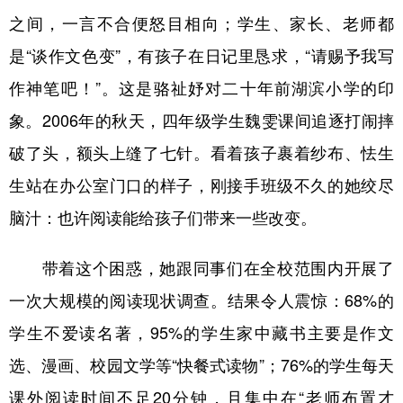
之间，一言不合便怒目相向；学生、家长、老师都
是“谈作文色变”，有孩子在日记里恳求，“请赐予我写
作神笔吧！”。这是骆祉妤对二十年前湖滨小学的印
象。2006年的秋天，四年级学生魏雯课间追逐打闹摔
破了头，额头上缝了七针。看着孩子裹着纱布、怯生
生站在办公室门口的样子，刚接手班级不久的她绞尽
脑汁：也许阅读能给孩子们带来一些改变。
带着这个困惑，她跟同事们在全校范围内开展了
一次大规模的阅读现状调查。结果令人震惊：68%的
学生不爱读名著，95%的学生家中藏书主要是作文
选、漫画、校园文学等“快餐式读物”；76%的学生每天
课外阅读时间不足20分钟，且集中在“老师布置才