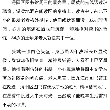
浔阳区图书馆周三的晨光里，暖黄的光线透过玻
璃窗，温柔地洒在阅读区的桌椅上。读者中，占比不
小的银发老者格外显眼，他们或伏案细读，或办理借
阅，岁月的痕迹在眉眼间沉淀，却难掩对读书的热
忱，84岁的王炳犀老人就是其中一位。
头戴一顶白色头盔，身形虽因年岁增长略显佝
偻，脊背却依旧挺直，精神矍铄得让人看不出已至耄
耋。他捧着刚借好的书籍，小心翼翼地将四本文学名
著放进随身的帆布袋。老人坦言，因九江市图书馆正
在改造，浔阳区图书馆便成了他的临时“精神栖息地”，
在墨香中度过大半天时光，已然成了他晚年生活雷打
不动的习惯。