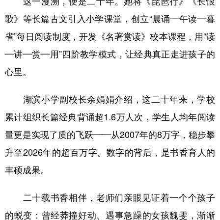
这一漫溯，便是二十年。她将《琵琶行》《长恨
歌》等长篇古文引入小学课堂，创立“晨诵—午读—暮
省”每日阅读制度，开发《名著赏读》校本课程，用“读
—讲—赏—用”四阶教学模式，让经典真正走进孩子的
心里。
湖滨小学副校长余娟娟介绍，这二十年来，学校
累计组织长篇经典背诵超1.6万人次，学生人均年阅读
量更是实现了质的飞跃——从2007年的8万字，稳步攀
升至2026年的超百万字。数字的背后，是书香育人的
丰硕成果。
二十载书香相伴，老师们亲眼见证着一个个孩子
的蜕变：曾经莽撞好动、遇事急躁的女孩魏雯，渐渐