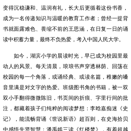
变得沉稳谦和、温润有礼，长大后更循着这份书香，
成为一名传递知识与温暖的教育工作者；曾经一提背
书就面露难色、畏缩不前的王思涵，在日复一日的诵
读中积蓄力量，最终不负热爱，考入中国人民大学。
如今，湖滨小学的晨读时光，早已成为校园里最
动人的风景。每天清晨，琅琅书声穿透林荫、回荡在
校园的每一个角落，或诵经典、或读名篇，稚嫩的嗓
音里满是对文字的热爱。班级图书角的书籍，被一双
双小手翻得微微陈旧，书页间的折痕、字里行间的批
注，都藏着孩子们纯粹的阅读梦想：李晗嘉痴迷《史
记》，能流畅背诵《世说新语》超百则，在史海拾贝
中感悟先贤智慧；潘禹嫣三读《红楼梦》，有着超越