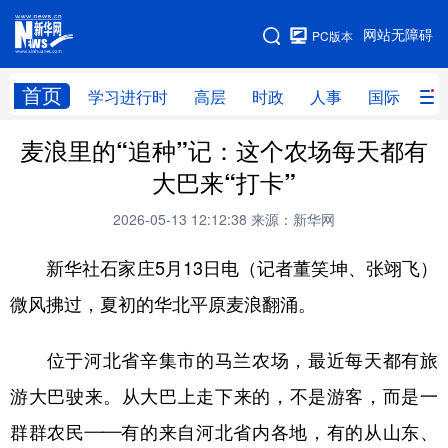
手机版
网站无障碍
PC版本
网站地图
首页
学习进行时
高层
时政
人事
国际
财
麦浪里的“追种”记：这个农场每天都有
学习进行时
高层
时政
人事
大巴来“打卡”
国际
财经
网评
港澳
2026-05-13 12:12:38
来源：新华网
台湾
思客智库
全球连线
教育
新华社石家庄5月13日电（记者董笑坤、张翊飞）
科技
科创
量子
体育
微风拂过，夏初的华北平原麦浪翻涌。
文化
书画
健康
军事
位于河北省辛集市的马兰农场，最近每天都有旅
访谈
视频
图片
政务
游大巴驶来。从大巴上走下来的，不是游客，而是一
法律
中央文件
金融
汽车
群群农民——有的来自河北省内各地，有的从山东、
食品
人居
信息化
数字经济