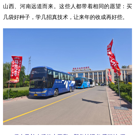
山西、河南远道而来。这些人都带着相同的愿望：买
学术中国
乡村振兴
银龄
溯源中国
几袋好种子，学几招真技术，让来年的收成再好些。
城市
旅游
能源
会展
彩票
娱乐
时尚
悦读
公益
一带一路
亚太网
上市公司
文化产业
地方频道
北京
天津
河北
山西
辽宁
吉林
上海
江苏
浙江
安徽
福建
江西