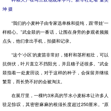
种粮大户在马兰农场观摩学习。新华社记者 董笑
坤 摄
“我们的小麦种子由专家选单株和提纯，跟‘带娃’一
样精心。”武金燚的一番话，让围在身旁的参观者频频
点头，他们拿出手机，拍摄和记录。
“这个‘小区’的麦苗非常好，矮秆和茎秆粗壮，可以
抗倒伏，叶片直立不挡阳光，并且穗子还很多。”武金
燚指着一处麦田说，对于这样的种子，会保留并继续
繁育，而长势不好的会被淘汰。
在展厅里，一棵约3米高的节水小麦标本让许多人
驻足惊叹，其密密麻麻的根须长度超过250厘米。“原