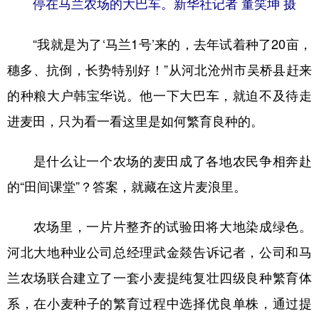
停在马兰农场的大巴车。新华社记者 董笑坤 摄
山东
河南
湖北
湖南
广东
广西
海南
重庆
“我就是为了‘马兰1号’来的，去年试着种了20亩，
四川
贵州
云南
西藏
穗多、抗倒，长势特别好！”从河北沧州市吴桥县赶来
陕西
甘肃
青海
宁夏
的种粮大户韩宝华说。他一下大巴车，就迫不及待走
进麦田，只为看一看这里是如何繁育良种的。
新疆
内蒙古
黑龙江
是什么让一个农场的麦田成了各地农民争相奔赴
多语种频道
的“田间课堂”？答案，就藏在这片麦浪里。
English
Español
Français
عربى
农场里，一片片整齐的试验田将大地染成绿色。
Русский язык
日本語
한국어
河北大地种业公司总经理武金燚告诉记者，公司和马
Deutsch
Português
兰农场联合建立了一套小麦提纯复壮四级良种繁育体
系，在小麦种子的繁育过程中选择优良单株，通过提