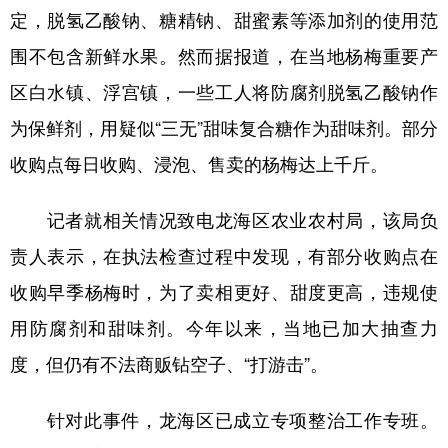
定，脱氢乙酸钠、糖精钠、甜蜜素等添加剂的使用范
学术中国
乡村振兴
银龄
溯源中国
围不包含新鲜水果。然而据报道，在当地杨梅重要产
城市
旅游
能源
会展
区白水镇、浮宫镇，一些工人将防腐剂脱氢乙酸钠作
彩票
娱乐
时尚
悦读
为保鲜剂，用疑似“三无”甜味复合糖作为甜味剂。部分
收购点每日收购、浸泡、售卖的杨梅达上千斤。
公益
一带一路
亚太网
上市公司
文化产业
记者就相关情况致电龙海区农业农村局，该局负
责人表示，在执法检查过程中发现，有部分收购点在
地方频道
收购早季杨梅时，为了卖相更好、甜度更高，违规使
用防腐剂和甜味剂。今年以来，当地已加大抽查力
北京
天津
河北
山西
度，但仍有不法商贩钻空子、“打游击”。
辽宁
吉林
上海
江苏
浙江
安徽
福建
江西
针对此事件，龙海区已成立专项整治工作专班。