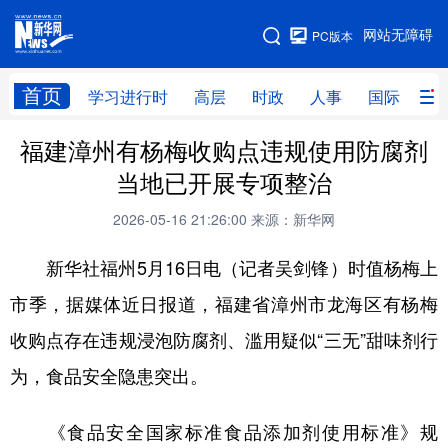
手机版
网站无障碍
PC版本
网站地图
首页
学习进行时
高层
时政
人事
国际
财
福建漳州有杨梅收购点违规使用防腐剂
学习进行时
高层
时政
人事
当地已开展专项整治
国际
财经
网评
港澳
2026-05-16 21:26:00
来源：新华网
台湾
思客智库
全球连线
教育
新华社福州5月16日电（记者吴剑锋）时值杨梅上
科技
科创
量子
体育
市季，据媒体近日报道，福建省漳州市龙海区有杨梅
文化
书画
健康
军事
收购点存在违规浸泡防腐剂、滥用疑似“三无”甜味剂行
访谈
视频
图片
政务
为，食品安全隐患突出。
法律
中央文件
金融
汽车
《食品安全国家标准食品添加剂使用标准》规
食品
人居
信息化
数字经济