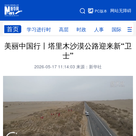
手机版
网站无障碍
PC版本
网站地图
首页
学习进行时
高层
时政
人事
国际
财
美丽中国行丨塔里木沙漠公路迎来新“卫
学习进行时
高层
时政
人事
士”
国际
财经
网评
港澳
2026-05-17 11:14:03
来源：新华社
台湾
思客智库
全球连线
教育
科技
科创
量子
体育
文化
书画
健康
军事
访谈
视频
图片
政务
法律
中央文件
金融
汽车
食品
人居
信息化
数字经济