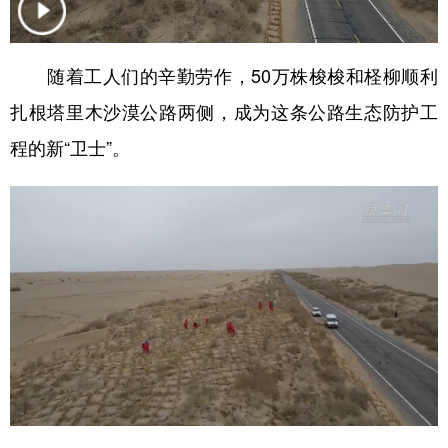
学术中国
乡村振兴
银龄
溯源中国
随着工人们的辛勤劳作，50万株梭梭和柽柳顺利
城市
旅游
能源
会展
扎根塔里木沙漠公路两侧，成为这条公路生态防护工
彩票
娱乐
时尚
悦读
程的新“卫士”。
公益
一带一路
亚太网
上市公司
文化产业
地方频道
北京
天津
河北
山西
辽宁
吉林
上海
江苏
浙江
安徽
福建
江西