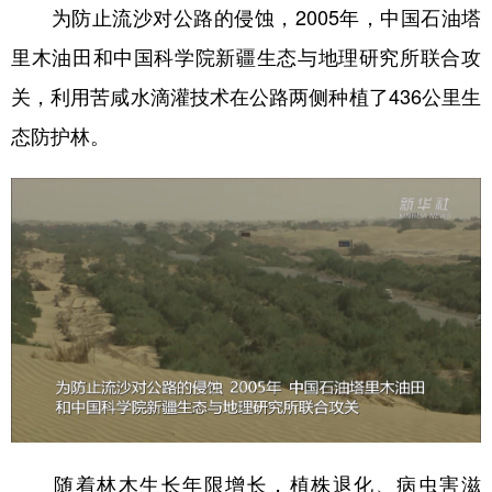
山东
河南
湖北
湖南
为防止流沙对公路的侵蚀，2005年，中国石油塔
广东
广西
海南
重庆
里木油田和中国科学院新疆生态与地理研究所联合攻
关，利用苦咸水滴灌技术在公路两侧种植了436公里生
四川
贵州
云南
西藏
态防护林。
陕西
甘肃
青海
宁夏
新疆
内蒙古
黑龙江
多语种频道
English
Español
Français
عربى
Русский язык
日本語
한국어
Deutsch
Português
随着林木生长年限增长，植株退化、病虫害滋