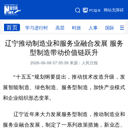
手机版
网站无障碍
PC版本
网站地图
首页
学习进行时
高层
时政
人事
国际
财
辽宁推动制造业和服务业融合发展 服务
学习进行时
高层
时政
人事
型制造带动价值链跃升
国际
财经
网评
港澳
2026-06-08 07:35:39
来源：人民日报
台湾
思客智库
全球连线
教育
“十五五”规划纲要提出，推动技术改造升级，发
科技
科创
量子
体育
展智能制造、绿色制造、服务型制造，加快产业模式
文化
书画
健康
军事
和企业组织形态变革。
访谈
视频
图片
政务
辽宁近年来大力发展服务型制造，推动制造业和
法律
中央文件
金融
汽车
服务业融合发展，制定了一系列政策措施，新业态、
食品
人居
信息化
数字经济