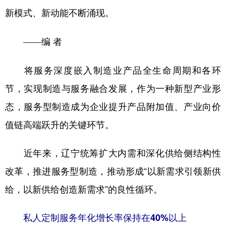
新模式、新动能不断涌现。
学术中国
乡村振兴
银龄
溯源中国
——编 者
城市
旅游
能源
会展
彩票
娱乐
时尚
悦读
将服务深度嵌入制造业产品全生命周期和各环
公益
一带一路
亚太网
上市公司
节，实现制造与服务融合发展，作为一种新型产业形
文化产业
态，服务型制造成为企业提升产品附加值、产业向价
值链高端跃升的关键环节。
地方频道
近年来，辽宁统筹扩大内需和深化供给侧结构性
北京
天津
河北
山西
改革，推进服务型制造，推动形成“以新需求引领新供
辽宁
吉林
上海
江苏
给，以新供给创造新需求”的良性循环。
浙江
安徽
福建
江西
私人定制服务年化增长率保持在40%以上