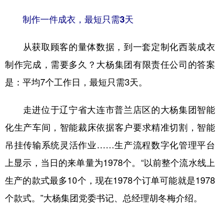
山东
河南
湖北
湖南
制作一件成衣，最短只需3天
广东
广西
海南
重庆
四川
贵州
云南
西藏
从获取顾客的量体数据，到一套定制化西装成衣
制作完成，需要多久？大杨集团有限责任公司的答案
陕西
甘肃
青海
宁夏
是：平均7个工作日，最短只需3天。
新疆
内蒙古
黑龙江
走进位于辽宁省大连市普兰店区的大杨集团智能
多语种频道
化生产车间，智能裁床依据客户要求精准切割，智能
English
Español
Français
عربى
吊挂传输系统灵活作业……生产流程数字化管理平台
上显示，当日的来单量为1978个。“以前整个流水线上
Русский язык
日本語
한국어
生产的款式最多10个，现在1978个订单可能就是1978
Deutsch
Português
个款式。”大杨集团党委书记、总经理胡冬梅介绍。