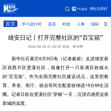
手机版
网站无障碍
PC版本
网站地图
首页
学习进行时
高层
时政
人事
国际
财
雄安日记丨打开完整社区的“百宝箱”
学习进行时
高层
时政
人事
2026-06-09 21:22:09
来源：新华网
国际
财经
网评
港澳
新华社石家庄6月9日电（记者秦婧）走进雄安新
台湾
思客智库
全球连线
教育
区容西片区贤溪社区，就像打开一只装满百姓烟火
科技
科创
量子
体育
的“百宝箱”。作为全国完整社区建设试点，这里把教
文化
书画
健康
军事
育、养老、医疗、就业等民生配套收纳进15分钟生活
访谈
视频
图片
政务
圈。记者日前在贤溪社区“穿梭”一天，沉浸式感受这座
法律
中央文件
金融
汽车
新城的温度。
食品
人居
信息化
数字经济