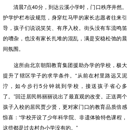
清晨7点40分，到达云溪小学时，门口秩序井然。
学术中国
乡村振兴
银龄
溯源中国
护学护栏布设规范，身穿红马甲的家长志愿者往来引
城市
旅游
能源
会展
导，孩子们说说笑笑、有序入校。街头没有车流鸣笛
彩票
娱乐
时尚
悦读
的嘈杂，也没有家长扎堆的混乱，满是安稳松弛的晨
公益
一带一路
亚太网
上市公司
间氛围。
文化产业
这所由北京朝阳教育集团援助办学的学校，极大
提升了辖区学子的求学条件。“从前在村里路远又泥
地方频道
泞，如今步行5分钟就到学校，接送孩子省心多
北京
天津
河北
山西
了。”回迁居民韩丽丽说出了最直观的改变。正送两个
孩子入校的居民贾少贤，更对家门口的教育品质倍感
辽宁
吉林
上海
江苏
惊喜：“学校开设了少年科学院、非遗体验特色课程，
浙江
安徽
福建
江西
这些都是过去村办小学没有的。”