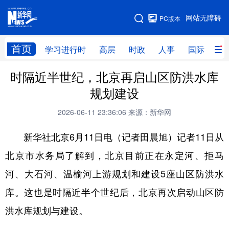
手机版
网站无障碍
PC版本
网站地图
首页
学习进行时
高层
时政
人事
国际
财
时隔近半世纪，北京再启山区防洪水库
学习进行时
高层
时政
人事
规划建设
国际
财经
网评
港澳
2026-06-11 23:36:06
来源：新华网
台湾
思客智库
全球连线
教育
新华社北京6月11日电（记者田晨旭）记者11日从
科技
科创
量子
体育
北京市水务局了解到，北京目前正在永定河、拒马
文化
书画
健康
军事
河、大石河、温榆河上游规划和建设5座山区防洪水
访谈
视频
图片
政务
库。这也是时隔近半个世纪后，北京再次启动山区防
法律
中央文件
金融
汽车
洪水库规划与建设。
食品
人居
信息化
数字经济