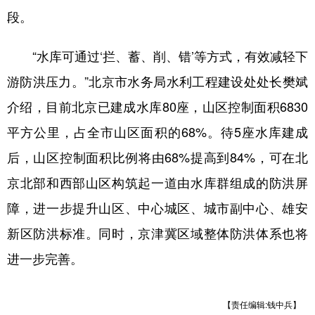
山东
河南
湖北
湖南
段。
广东
广西
海南
重庆
“水库可通过‘拦、蓄、削、错’等方式，有效减轻下
四川
贵州
云南
西藏
游防洪压力。”北京市水务局水利工程建设处处长樊斌
陕西
甘肃
青海
宁夏
介绍，目前北京已建成水库80座，山区控制面积6830
新疆
内蒙古
黑龙江
平方公里，占全市山区面积的68%。待5座水库建成
后，山区控制面积比例将由68%提高到84%，可在北
多语种频道
京北部和西部山区构筑起一道由水库群组成的防洪屏
English
Español
Français
عربى
障，进一步提升山区、中心城区、城市副中心、雄安
新区防洪标准。同时，京津冀区域整体防洪体系也将
Русский язык
日本語
한국어
进一步完善。
Deutsch
Português
【责任编辑:钱中兵】