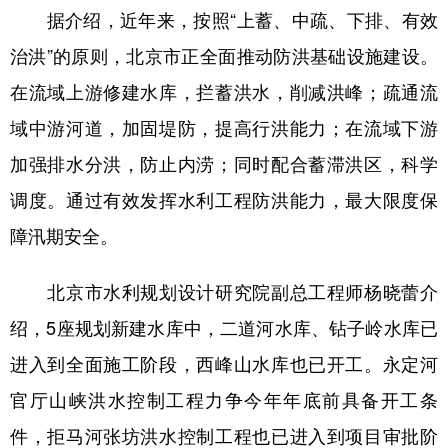
据介绍，近年来，按照“上蓄、中疏、下排、有效
学术中国
乡村振兴
银龄
溯源中国
治洪”的原则，北京市正全面推动防洪基础设施建设。
城市
旅游
能源
会展
在流域上游修建水库，拦蓄洪水，削减洪峰；疏通流
彩票
娱乐
时尚
悦读
域中游河道，加固堤防，提高行洪能力；在流域下游
加强排水分洪，防止内涝；同时配合蓄滞洪区，科学
公益
一带一路
亚太网
上市公司
调度。通过有效发挥水利工程防洪能力，最大限度保
文化产业
障汛期安全。
地方频道
北京市水利规划设计研究院副总工程师杨晓蕾介
绍，5座规划新建水库中，二道河水库、钻子岭水库已
北京
天津
河北
山西
进入到全面施工阶段，西峰山水库也已开工。永定河
辽宁
吉林
上海
江苏
官厅山峡洪水控制工程力争今年年底前具备开工条
浙江
安徽
福建
江西
件，拒马河张坊洪水控制工程也已进入到项目审批阶