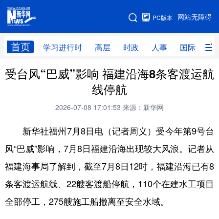
手机版
网站无障碍
PC版本
网站地图
首页
学习进行时
高层
时政
人事
国际
财
受台风“巴威”影响 福建沿海8条客渡运航
学习进行时
高层
时政
人事
线停航
国际
财经
网评
港澳
2026-07-08 17:01:53
来源：新华网
台湾
思客智库
全球连线
教育
新华社福州7月8日电（记者周义）受今年第9号台
科技
科创
量子
体育
风“巴威”影响，7月8日福建沿海出现较大风浪。记者从
文化
书画
健康
军事
福建海事局了解到，截至7月8日12时，福建沿海已有8
访谈
视频
图片
政务
条客渡运航线、22艘客渡船停航，110个在建水工项目
法律
中央文件
金融
汽车
全部停工，275艘施工船撤离至安全水域。
食品
人居
信息化
数字经济