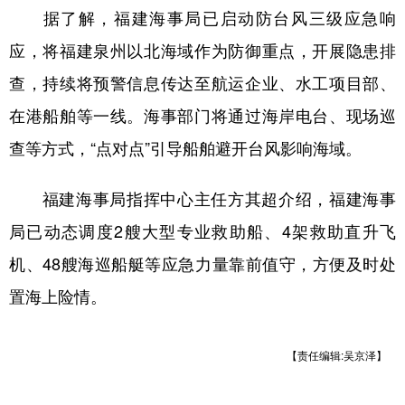
据了解，福建海事局已启动防台风三级应急响
学术中国
乡村振兴
银龄
溯源中国
应，将福建泉州以北海域作为防御重点，开展隐患排
城市
旅游
能源
会展
查，持续将预警信息传达至航运企业、水工项目部、
彩票
娱乐
时尚
悦读
在港船舶等一线。海事部门将通过海岸电台、现场巡
查等方式，“点对点”引导船舶避开台风影响海域。
公益
一带一路
亚太网
上市公司
文化产业
福建海事局指挥中心主任方其超介绍，福建海事
局已动态调度2艘大型专业救助船、4架救助直升飞
地方频道
机、48艘海巡船艇等应急力量靠前值守，方便及时处
置海上险情。
北京
天津
河北
山西
辽宁
吉林
上海
江苏
【责任编辑:吴京泽】
浙江
安徽
福建
江西