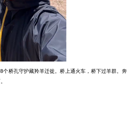
78个桥孔守护藏羚羊迁徙。桥上通火车，桥下过羊群。
面。