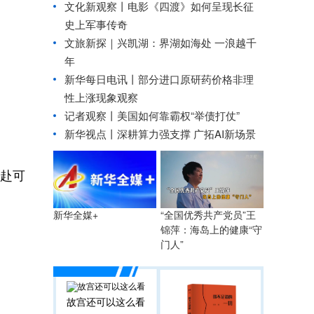
文化新观察丨
电影《四渡》如何呈现长征
史上军事传奇
文旅新探｜兴凯湖：界湖如海处 一浪越千
年
新华每日电讯丨
部分进口原研药价格非理
性上涨现象观察
记者观察丨美国如何靠霸权“举债打仗”
新华视点丨
深耕算力强支撑 广拓AI新场景
奔赴可
“全国优秀共产党员”王
新华全媒+
锦萍：海岛上的健康“守
门人”
故宫还可以这么看