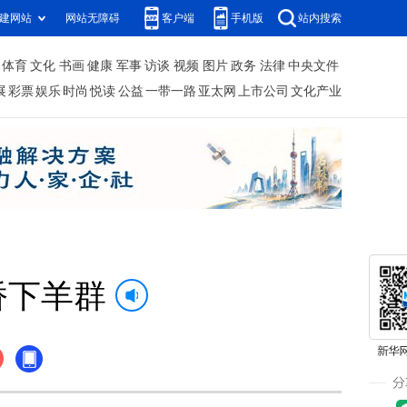
建网站
网站无障碍
客户端
手机版
站内搜索
体育
文化
书画
健康
军事
访谈
视频
图片
政务
法律
中央文件
展
彩票
娱乐
时尚
悦读
公益
一带一路
亚太网
上市公司
文化产业
桥下羊群