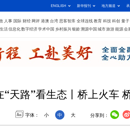
ENGLISH
新华报刊
地方频道
承
政
人事
国际
财经
网评
港澳
台湾
思客智库
全球连线
教育
科技
科创
量子
生活
信息化
数字经济
学术中国
乡村振兴
银龄
溯源中国
城市
旅游
能源
会
在“天路”看生态丨桥上火车 
字体：
小
中
大
分享到：