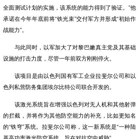
全面测试计划的实施，该系统的能力得到了验证。”他
学术中国
乡村振兴
银龄
溯源中国
承诺在今年年底前将“铁光束”交付军方并形成“初始作
城市
旅游
能源
会展
战能力”。
彩票
娱乐
时尚
悦读
与此同时，以军加大了对黎巴嫩真主党及其基础
公益
一带一路
亚太网
上市公司
设施的打击力度，尽管一年前双方刚刚停火。
文化产业
该项目是由以色列国有军工企业拉斐尔公司和以
色列私营防务集团埃尔比特公司联合开发的。
地方频道
北京
天津
河北
山西
该激光系统旨在增强以色列对无人机和其他射弹
辽宁
吉林
上海
江苏
的拦截，并将作为其他防空能力的补充，比如更知名
的“铁穹”系统。拉斐尔公司称，这一新系统是“一种陆
浙江
安徽
福建
江西
基高功率激光防空系统，旨在对抗空中威胁”。