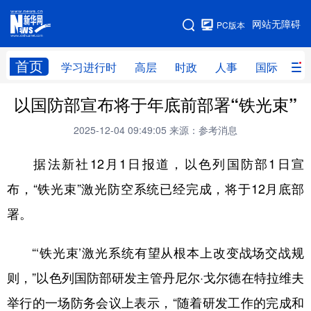
手机版
网站无障碍
PC版本
网站地图
首页
学习进行时
高层
时政
人事
国际
财
以国防部宣布将于年底前部署“铁光束”
学习进行时
高层
时政
人事
2025-12-04 09:49:05
来源：参考消息
国际
财经
网评
港澳
据法新社12月1日报道，以色列国防部1日宣
台湾
思客智库
全球连线
教育
布，“铁光束”激光防空系统已经完成，将于12月底部
科技
科创
量子
体育
署。
文化
书画
健康
军事
访谈
视频
图片
政务
“‘铁光束’激光系统有望从根本上改变战场交战规
则，”以色列国防部研发主管丹尼尔·戈尔德在特拉维夫
法律
中央文件
金融
汽车
举行的一场防务会议上表示，“随着研发工作的完成和
食品
人居
信息化
数字经济