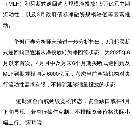
山东
河南
湖北
湖南
（MLF）和买断式逆回购大规模净投放1.9万亿元中期
流动性，以及3月政府债券净融资规模较低等因素推
广东
广西
海南
重庆
动。
四川
贵州
云南
西藏
陕西
甘肃
青海
宁夏
华创证券分析师宋琦进一步分析指出，3月起买断
新疆
内蒙古
黑龙江
式逆回购已逐渐从净投放转为净回笼状态，为2025年6
月以来首次。4月月中及月末6个月期买断式逆回购及
多语种频道
MLF到期规模均为6000亿元，考虑当前金融机构对央
行流动性需求有限，不排除延续缩量投放的状态。
English
Español
Français
عربى
Русский язык
日本語
한국어
“短期资金面或延续宽松状态，资金缺口或在4月
下旬显现，若央行操作克制，不排除资金价格边际小
Deutsch
Português
幅上行。”宋琦说。