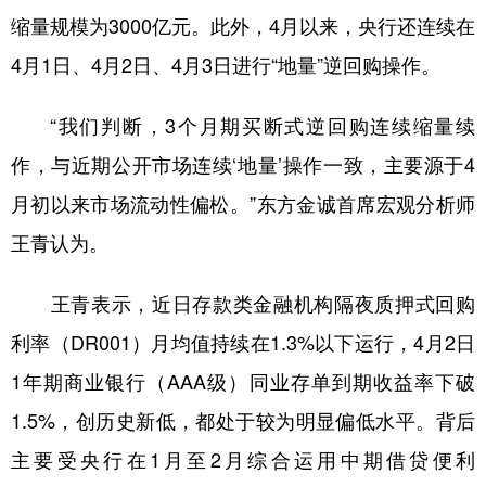
缩量规模为3000亿元。此外，4月以来，央行还连续在
学术中国
乡村振兴
银龄
溯源中国
4月1日、4月2日、4月3日进行“地量”逆回购操作。
城市
旅游
能源
会展
“我们判断，3个月期买断式逆回购连续缩量续
彩票
娱乐
时尚
悦读
作，与近期公开市场连续‘地量’操作一致，主要源于4
公益
一带一路
亚太网
上市公司
月初以来市场流动性偏松。”东方金诚首席宏观分析师
文化产业
王青认为。
王青表示，近日存款类金融机构隔夜质押式回购
地方频道
利率（DR001）月均值持续在1.3%以下运行，4月2日
北京
天津
河北
山西
1年期商业银行（AAA级）同业存单到期收益率下破
辽宁
吉林
上海
江苏
1.5%，创历史新低，都处于较为明显偏低水平。背后
浙江
安徽
福建
江西
主要受央行在1月至2月综合运用中期借贷便利