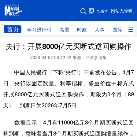
手机版
网站无障碍
PC版本
网站地图
首页
学习进行时
高层
时政
人事
国际
财
央行：开展8000亿元买断式逆回购操作
学习进行时
高层
时政
人事
2026-04-07 08:42:02
来源：经济参考报
国际
财经
网评
港澳
中国人民银行（下称“央行”）日前发布公告，4月7
台湾
思客智库
全球连线
教育
日，央行以固定数量、利率招标、多重价位中标方式
科技
科创
量子
体育
开展8000亿元买断式逆回购操作，期限为3个月（89
文化
书画
健康
军事
天），到期日为2026年7月5日。
访谈
视频
图片
政务
数据显示，4月有11000亿元3个月期买断式逆回
法律
中央文件
金融
汽车
购到期，意味着当月3个月期买断式逆回购缩量续作，
食品
人居
信息化
数字经济