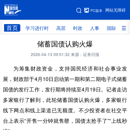
手机版
网站无障碍
PC版本
网站地图
首页
学习进行时
高层
时政
人事
国际
财
储蓄国债认购火爆
学习进行时
高层
时政
人事
2026-04-13 09:51:32
来源：证券日报
国际
财经
网评
港澳
为筹集财政资金，支持国民经济和社会事业发
台湾
思客智库
全球连线
教育
展，财政部于4月10日启动第一期和第二期电子式储蓄
科技
科创
量子
体育
国债的发行工作，发行期将持续至4月19日。记者走访
文化
书画
健康
军事
多家银行了解到，此轮储蓄国债认购火爆，多家银行
访谈
视频
图片
政务
线下网点和线上渠道已无额度。不少投资者在社交平
法律
中央文件
金融
汽车
台上表示“开售一分钟就售罄，国债太抢手了”“上线秒
食品
人居
信息化
数字经济