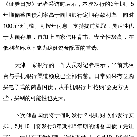
山东
河南
湖北
湖南
《证券日报》记者采访时表示，本次发行的3年期、5
年期储蓄国债利率高于同期银行定期存款利率，同时
广东
广西
海南
重庆
100元低门槛、可按年付息、支持提前兑取，灵活性优
四川
贵州
云南
西藏
于大额存单，再加上国家信用背书、安全性极高，在
陕西
甘肃
青海
宁夏
低利率环境下成为稳健资金配置的首选。
新疆
内蒙古
黑龙江
天津一家银行的工作人员对记者表示，当前其柜
多语种频道
台与手机银行渠道额度已全部售罄。日常如果有意购
买电子式的储蓄国债，从手机银行上“抢购”会更方便一
English
Español
Français
عربى
些，买到的可能性也更大。
Русский язык
日本語
한국어
下次储蓄国债将于何时发行？根据财政部发行安
Deutsch
Português
排，5月10日将发行3年期和5年期的储蓄国债（凭证